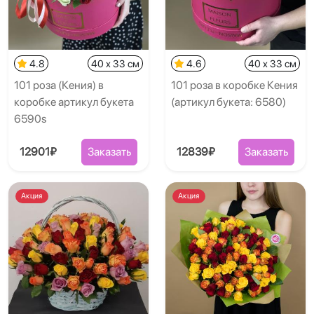
4.8
40 x 33 см
4.6
40 x 33 см
101 роза (Кения) в
101 роза в коробке Кения
коробке артикул букета
(артикул букета: 6580)
6590s
12901₽
Заказать
12839₽
Заказать
Акция
Акция