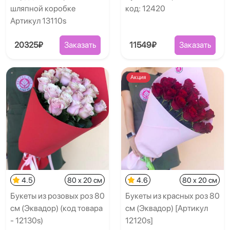
шляпной коробке
код: 12420
Артикул 13110s
20325₽
Заказать
11549₽
Заказать
Акция
4.5
80 x 20 см
4.6
80 x 20 см
Букеты из розовых роз 80
Букеты из красных роз 80
см (Эквадор) (код товара
см (Эквадор) [Артикул
- 12130s)
12120s]