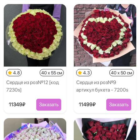
4.8
40 x 55 см
4.3
40 x 50 см
Сердце из роз№12 [код
Сердце из роз№9
7230s]
артикул букета - 7200s
11349₽
Заказать
11499₽
Заказать