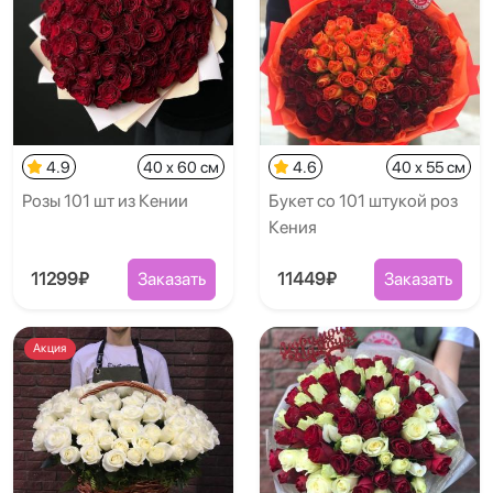
4.9
40 x 60 см
4.6
40 x 55 см
Розы 101 шт из Кении
Букет со 101 штукой роз
Кения
11299₽
Заказать
11449₽
Заказать
Акция