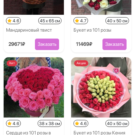
4.6
45 x 65 см
4.7
40 x 50 см
Мандариновый твист
Букет из 101 розы
29671₽
Заказать
11469₽
Заказать
Хит
Акция
4.6
38 x 38 см
4.6
40 x 50 см
Сердце из 101 розы в
Букет из 101 розы Кения