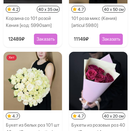
4.2
40 x 35 см
4.7
40 x 50 см
Корзина со 101 розой
101 роза микс (Кения)
Кения [код: 5990sam]
[articul 5980]
12489₽
Заказать
11149₽
Заказать
Хит
4.7
4.7
40 x 20 см
Букет из белых роз 101 шт
Букеты из розовых роз 40