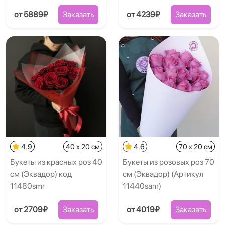
от 5889₽
Заказать
от 4239₽
Заказать
4.9
40 x 20 см
4.6
70 x 20 см
Букеты из красных роз 40
Букеты из розовых роз 70
см (Эквадор) код
см (Эквадор) (Артикул
11480smr
11440sam)
от 2709₽
Заказать
от 4019₽
Заказать