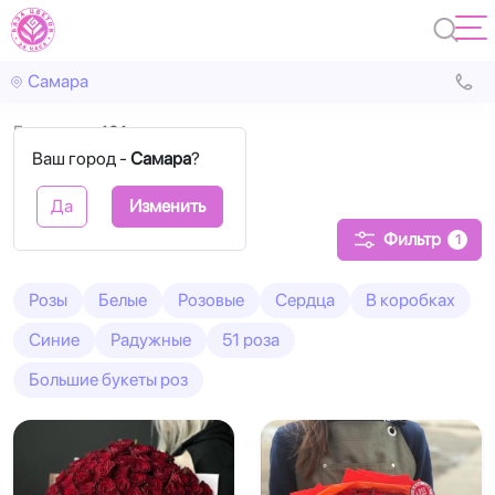
Самара
Главная
101 роза
Ваш город -
Самара
?
101 роза
Да
Изменить
Фильтр
1
Розы
Белые
Розовые
Сердца
В коробках
Синие
Радужные
51 роза
Большие букеты роз