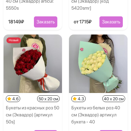
40 см (Эквадор) articul:
см (Эквадор) [код
5550s
5420smr]
18149₽
Заказать
от 1715₽
Заказать
Новый
4.6
50 x 20 см
4.3
40 x 20 см
Букеты из красных роз 50
Букеты из белых роз 40
см (Эквадор) [артикул
см (Эквадор) артикул
50s]
букета - 40