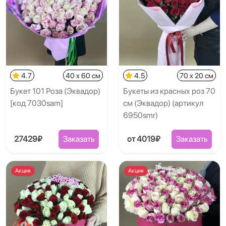
4.7
40 x 60 см
4.5
70 x 20 см
Букет 101 Роза (Эквадор)
Букеты из красных роз 70
[код 7030sam]
см (Эквадор) (артикул
6950smr)
27429₽
Заказать
от 4019₽
Заказать
Акция
Акция