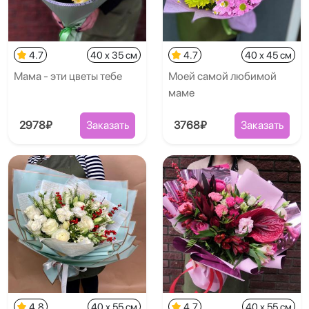
4.7
40 x 35 см
4.7
40 x 45 см
Мама - эти цветы тебе
Моей самой любимой
маме
2978₽
Заказать
3768₽
Заказать
4.8
40 x 55 см
4.7
40 x 55 см