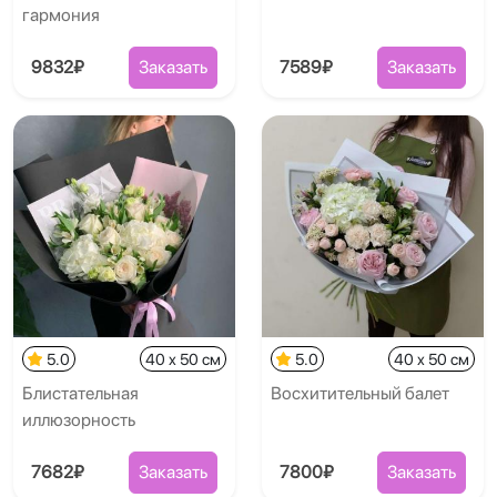
гармония
9832₽
Заказать
7589₽
Заказать
5.0
40 x 50 см
5.0
40 x 50 см
Блистательная
Восхитительный балет
иллюзорность
7682₽
Заказать
7800₽
Заказать