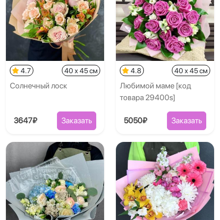
4.7
40 x 45 см
4.8
40 x 45 см
Солнечный лоск
Любимой маме [код
товара 29400s]
3647₽
Заказать
5050₽
Заказать