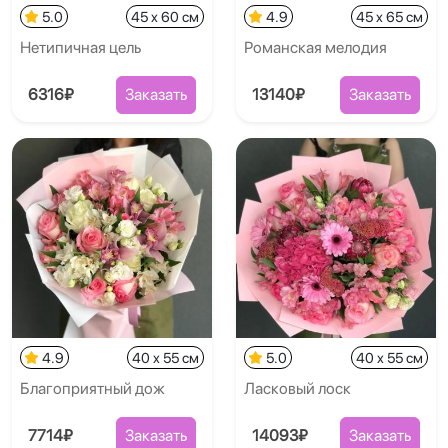
5.0
45 x 60 см
4.9
45 x 65 см
Нетипичная цель
Романская мелодия
6316₽
Заказать
13140₽
Заказать
4.9
40 x 55 см
5.0
40 x 55 см
Благоприятный дож
Ласковый лоск
7714₽
Заказать
14093₽
Заказать