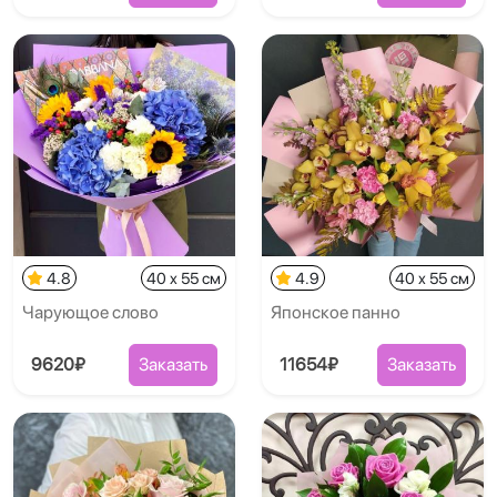
4.8
40 x 55 см
4.9
40 x 55 см
Чарующое слово
Японское панно
9620₽
Заказать
11654₽
Заказать