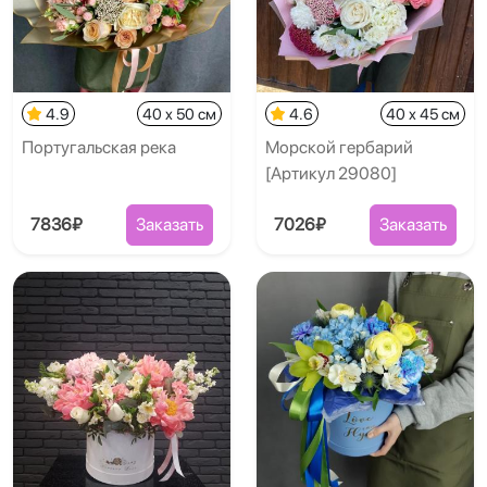
4.9
40 x 50 см
4.6
40 x 45 см
Португальская река
Морской гербарий
[Артикул 29080]
7836₽
Заказать
7026₽
Заказать