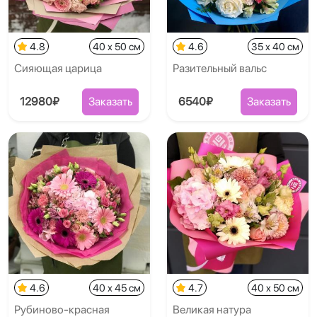
4.8
40 x 50 см
4.6
35 x 40 см
Сияющая царица
Разительный вальс
12980₽
Заказать
6540₽
Заказать
4.6
40 x 45 см
4.7
40 x 50 см
Рубиново-красная
Великая натура