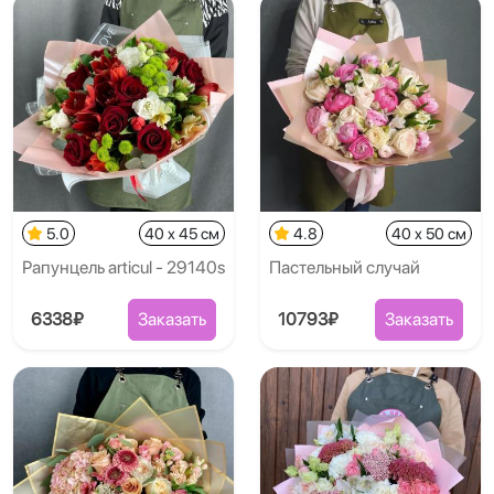
5.0
40 x 45 см
4.8
40 x 50 см
Рапунцель articul - 29140s
Пастельный случай
6338₽
Заказать
10793₽
Заказать