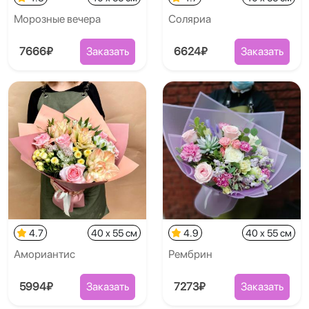
Морозные вечера
Соляриа
7666₽
Заказать
6624₽
Заказать
4.7
40 x 55 см
4.9
40 x 55 см
Амориантис
Рембрин
5994₽
Заказать
7273₽
Заказать