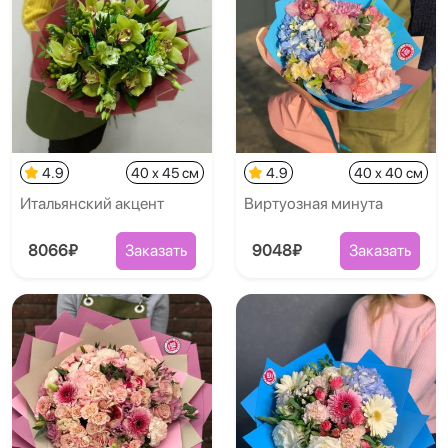
4.9
40 x 45 см
4.9
40 x 40 см
Итальянский акцент
Виртуозная минута
8066₽
Заказать
9048₽
Заказать