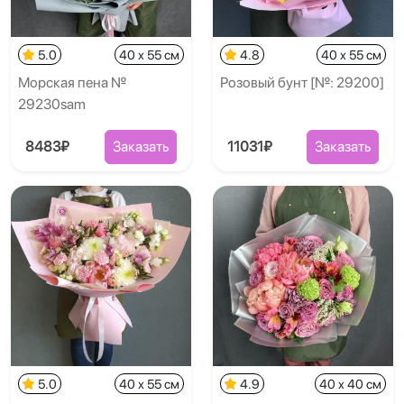
5.0
40 x 55 см
4.8
40 x 55 см
Морская пена №
Розовый бунт [№: 29200]
29230sam
8483₽
Заказать
11031₽
Заказать
5.0
40 x 55 см
4.9
40 x 40 см