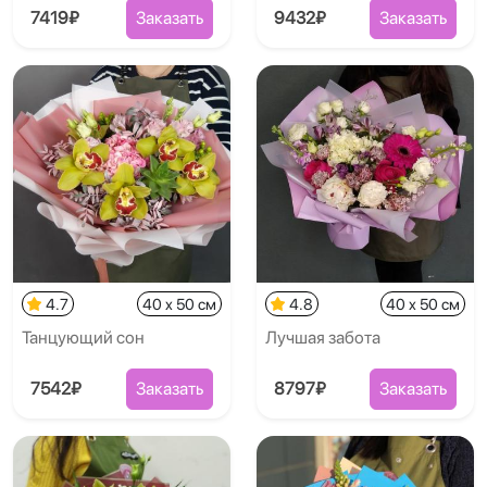
7419₽
Заказать
9432₽
Заказать
4.7
40 x 50 см
4.8
40 x 50 см
Танцующий сон
Лучшая забота
7542₽
Заказать
8797₽
Заказать