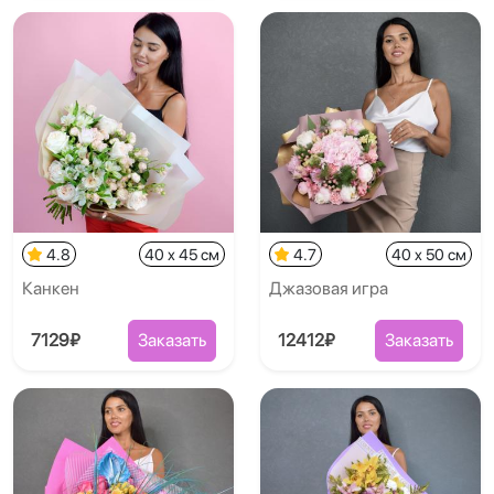
4.8
40 x 45 см
4.7
40 x 50 см
Канкен
Джазовая игра
7129₽
Заказать
12412₽
Заказать