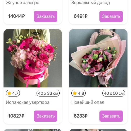
Жгучое аллегро
Зеркальный довод
14044₽
Заказать
6491₽
Заказать
4.7
40 x 33 см
4.8
40 x 50 см
Испанская увертюра
Новейший опал
10827₽
Заказать
6233₽
Заказать