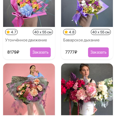
4.7
40 x 55 см
4.8
40 x 55 см
Утончённое движение
Баварское дыхание
8179₽
Заказать
7777₽
Заказать