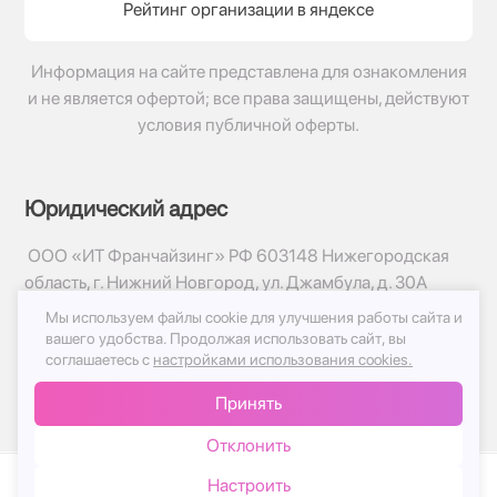
Рейтинг организации в яндексе
Информация на сайте представлена для ознакомления
и не является офертой; все права защищены, действуют
условия публичной оферты.
Юридический адрес
ООО «ИТ Франчайзинг» РФ 603148 Нижегородская
область, г. Нижний Новгород, ул. Джамбула, д. 30А
Мы используем файлы cookie для улучшения работы сайта и
© 2017-2026г, База Цветов 24.ру
вашего удобства.
Продолжая использовать сайт, вы
Политика конфиденциальности
соглашаетесь с
настройками использования cookies.
Публичная оферта
Принять
Принимаем к оплате
Отклонить
Настроить