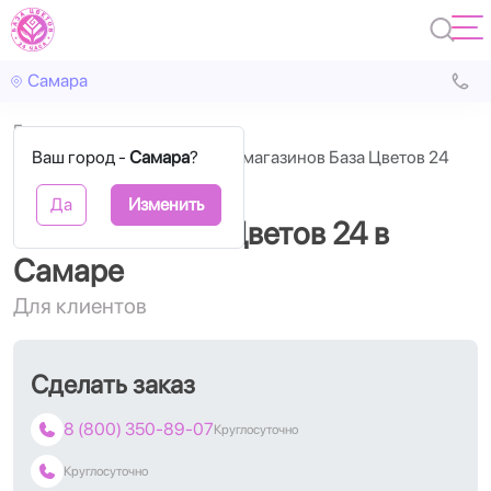
Самара
Главная
Ваш город -
Контакты сети цветочных магазинов База Цветов 24
Самара
?
Самара
Да
Изменить
Контакты База Цветов 24 в
Самаре
Для клиентов
Сделать заказ
8 (800) 350-89-07
Круглосуточно
Круглосуточно