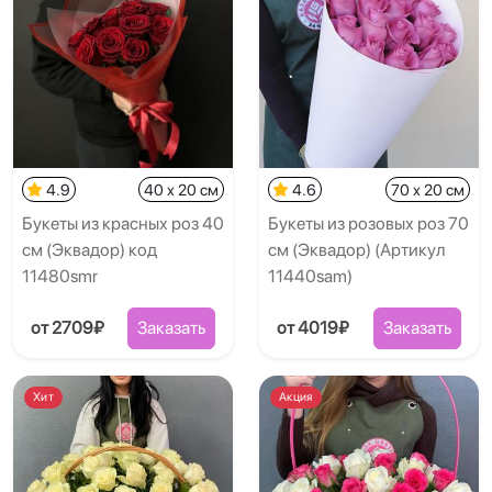
4.9
40 x 20 см
4.6
70 x 20 см
Букеты из красных роз 40
Букеты из розовых роз 70
см (Эквадор) код
см (Эквадор) (Артикул
11480smr
11440sam)
от 2709₽
Заказать
от 4019₽
Заказать
Хит
Акция