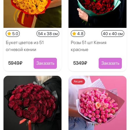
5.0
54 x 38 см
4.8
40 x 40 см
Букет цветов из 51
Розы 51 шт Кения
огневой кении
красные
5949₽
Заказать
5349₽
Заказать
Акция