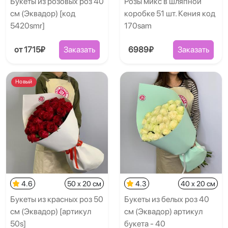
Букеты из розовых роз 40
Розы микс в шляпной
см (Эквадор) [код
коробке 51 шт. Кения код
5420smr]
170sam
от 1715₽
Заказать
6989₽
Заказать
Новый
4.6
50 x 20 см
4.3
40 x 20 см
Букеты из красных роз 50
Букеты из белых роз 40
см (Эквадор) [артикул
см (Эквадор) артикул
50s]
букета - 40