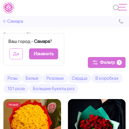
Самара
Главная
51 роза
Ваш город -
Самара
?
51 Роза
Да
Изменить
Фильтр
1
Розы
Белые
Розовые
Сердца
В коробках
101 роза
Большие букеты роз
Новый