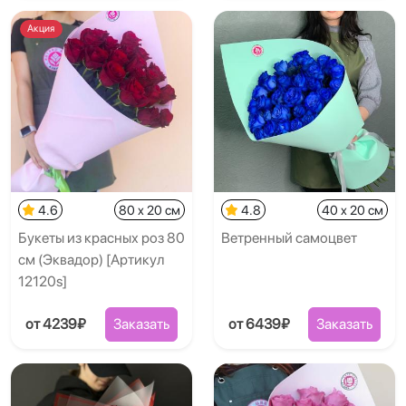
Акция
4.6
80 x 20 см
4.8
40 x 20 см
Букеты из красных роз 80
Ветренный самоцвет
см (Эквадор) [Артикул
12120s]
от 4239₽
Заказать
от 6439₽
Заказать