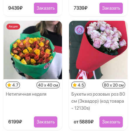
9439₽
Заказать
7339₽
Заказать
Акция
4.7
40 x 40 см
4.5
80 x 20 см
Нетипичная неделя
Букеты из розовых роз 80
см (Эквадор) (код товара
- 12130s)
6199₽
Заказать
от 5889₽
Заказать