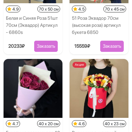
4.9
70 x 50 см
4.5
70 x 45 см
Белая и Синяя Роза 51шт
51 Роза Эквадор 70см
70см (Эквадор) Артикул
(высокая роза) артикул
- 6860s
букета 6850
20233₽
Заказать
15559₽
Заказать
Акция
4.7
40 x 20 см
4.6
40 x 23 см