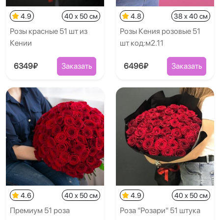
4.9
40 x 50 см
4.8
38 x 40 см
Розы красные 51 шт из
Розы Кения розовые 51
Кении
шт код:м2.11
6349₽
Заказать
6496₽
Заказать
4.6
40 x 50 см
4.9
40 x 50 см
Премиум 51 роза
Роза "Розари" 51 штука