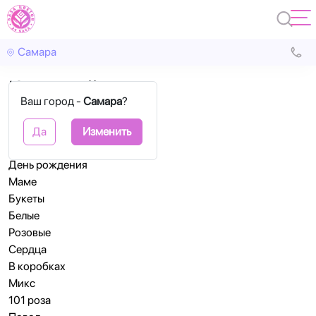
Самара
Карта сайта
Ваш город -
Самара
?
Розы
В коробках
Да
Изменить
Корзины
День рождения
Маме
Букеты
Белые
Розовые
Сердца
В коробках
Микс
101 роза