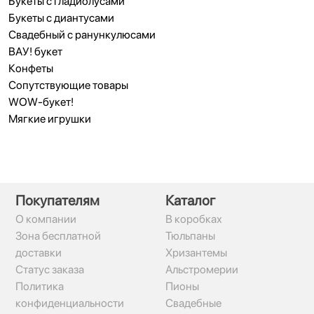
Букеты с гладиолусами
Букеты с диантусами
Свадебный с ранункулюсами
ВАУ! букет
Конфеты
Сопутствующие товары
WOW-букет!
Мягкие игрушки
Покупателям
Каталог
О компании
В коробках
Зона бесплатной
Тюльпаны
доставки
Хризантемы
Статус заказа
Альстромерии
Политика
Пионы
конфиденциальности
Свадебные