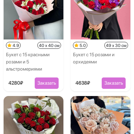
4.9
40 x 40 см
5.0
49 x 30 см
Букет с 15 красными
Букет с 15 розами и
розами и 5
орхидеями
альстромериями
4280₽
Заказать
4638₽
Заказать