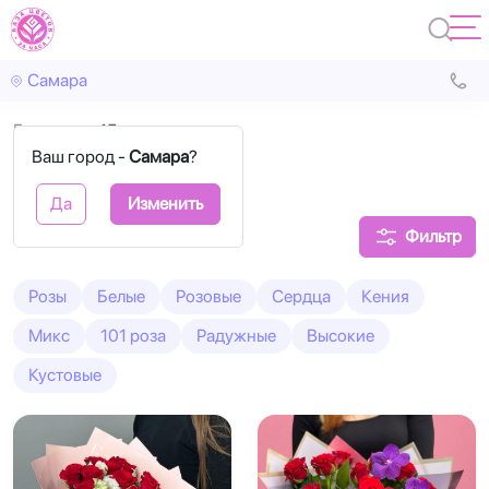
Самара
Главная
15 роз
Ваш город -
Самара
?
15 роз букеты
Да
Изменить
Фильтр
Розы
Белые
Розовые
Сердца
Кения
Микс
101 роза
Радужные
Высокие
Кустовые