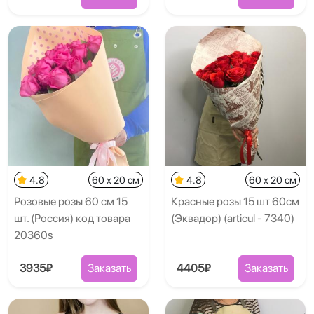
4.8
60 x 20 см
4.8
60 x 20 см
Розовые розы 60 см 15
Красные розы 15 шт 60см
шт. (Россия) код товара
(Эквадор) (articul - 7340)
20360s
3935₽
Заказать
4405₽
Заказать