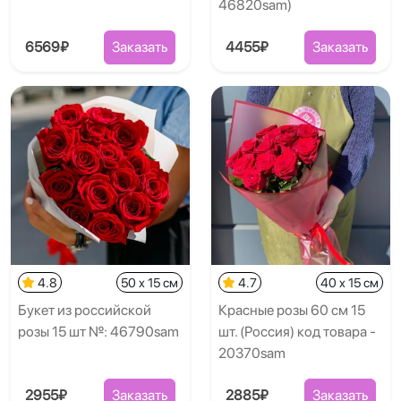
46820sam)
6569₽
Заказать
4455₽
Заказать
4.8
50 x 15 см
4.7
40 x 15 см
Букет из российской
Красные розы 60 см 15
розы 15 шт №: 46790sam
шт. (Россия) код товара -
20370sam
2955₽
Заказать
2885₽
Заказать