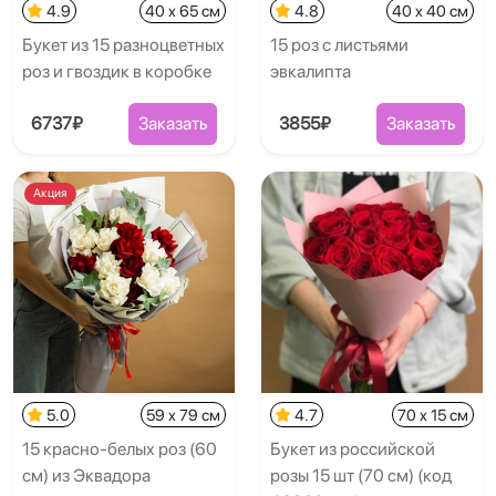
4.9
40 x 65 см
4.8
40 x 40 см
Букет из 15 разноцветных
15 роз с листьями
роз и гвоздик в коробке
эвкалипта
6737₽
Заказать
3855₽
Заказать
Акция
5.0
59 x 79 см
4.7
70 x 15 см
15 красно-белых роз (60
Букет из российской
см) из Эквадора
розы 15 шт (70 см) (код