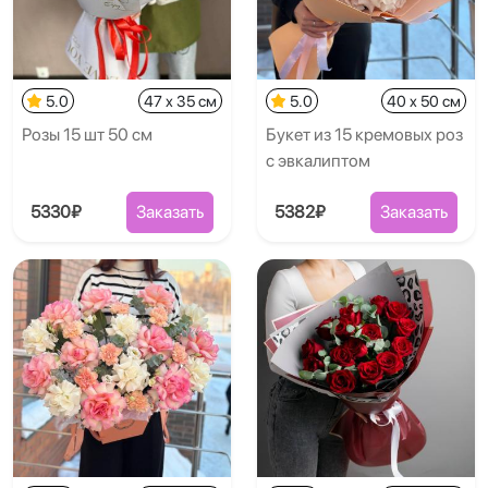
5.0
47 x 35 см
5.0
40 x 50 см
Розы 15 шт 50 см
Букет из 15 кремовых роз
с эвкалиптом
5330₽
Заказать
5382₽
Заказать