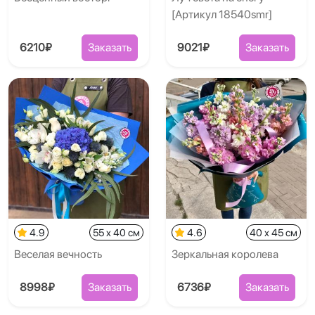
[Артикул 18540smr]
6210₽
Заказать
9021₽
Заказать
4.9
55 x 40 см
4.6
40 x 45 см
Веселая вечность
Зеркальная королева
8998₽
Заказать
6736₽
Заказать