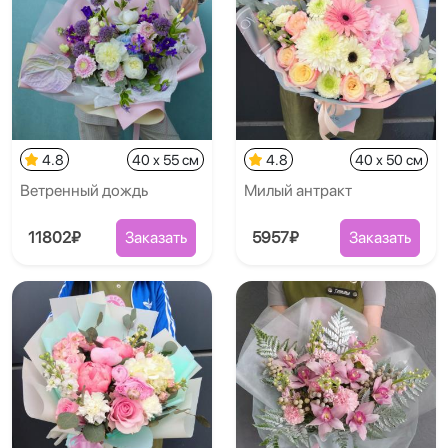
4.8
40 x 55 см
4.8
40 x 50 см
Ветренный дождь
Милый антракт
11802₽
Заказать
5957₽
Заказать