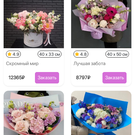
4.9
40 x 33 см
4.8
40 x 50 см
Скромный мир
Лучшая забота
12365₽
Заказать
8797₽
Заказать