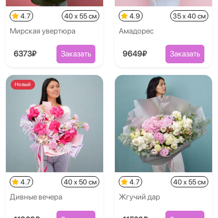
4.7
40 x 55 см
4.9
35 x 40 см
Мирская увертюра
Амадорес
6373₽
Заказать
9649₽
Заказать
Новый
4.7
40 x 50 см
4.7
40 x 55 см
Дивные вечера
Жгучий дар