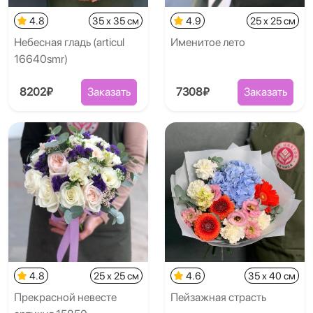
4.8
35 x 35 см
4.9
25 x 25 см
Небесная гладь (articul
Именитое лето
16640smr)
8202₽
Заказать
7308₽
Заказать
4.8
25 x 25 см
4.6
35 x 40 см
Прекрасной невесте
Пейзажная страсть