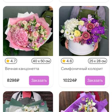
4.7
40 x 50 см
4.6
25 x 28 см
Вечная канцонетта
Симфоничный колорит
8298₽
Заказать
10224₽
Заказать