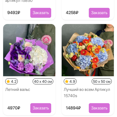
артикул 15850
9492₽
Заказать
4258₽
Заказать
4.2
40 x 40 см
4.9
50 x 50 см
Летний вальс
Лучший во всем Артикул
15740s
4970₽
Заказать
14894₽
Заказать