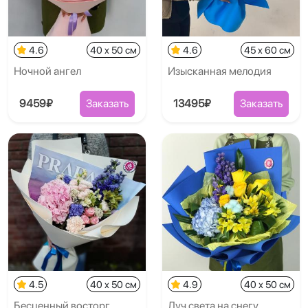
4.6
40 x 50 см
4.6
45 x 60 см
Ночной ангел
Изысканная мелодия
9459₽
Заказать
13495₽
Заказать
4.5
40 x 50 см
4.9
40 x 50 см
Бесценный восторг
Луч света на снегу