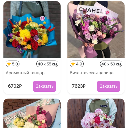
5.0
40 x 55 см
4.9
40 x 50 см
Ароматный танцор
Византаяская царица
6702₽
Заказать
7623₽
Заказать