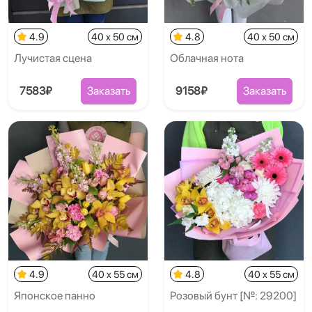
4.9
40 x 50 см
4.8
40 x 50 см
Лучистая сцена
Облачная нота
7583₽
Заказать
9158₽
Заказать
4.9
40 x 55 см
4.8
40 x 55 см
Японское панно
Розовый бунт [№: 29200]