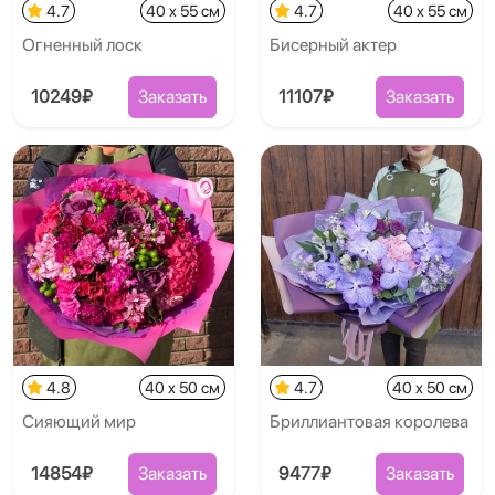
4.7
40 x 55 см
4.7
40 x 55 см
Огненный лоск
Бисерный актер
10249₽
Заказать
11107₽
Заказать
4.8
40 x 50 см
4.7
40 x 50 см
Сияющий мир
Бриллиантовая королева
14854₽
Заказать
9477₽
Заказать