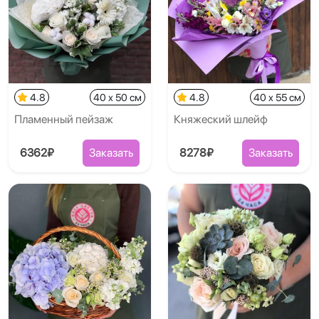
4.8
40 x 50 см
4.8
40 x 55 см
Пламенный пейзаж
Княжеский шлейф
6362₽
Заказать
8278₽
Заказать