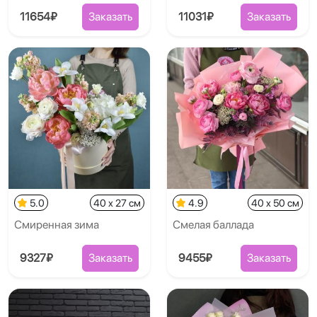
11654₽
Заказать
11031₽
Заказать
5.0
40 x 27 см
4.9
40 x 50 см
Смиренная зима
Смелая баллада
9327₽
Заказать
9455₽
Заказать