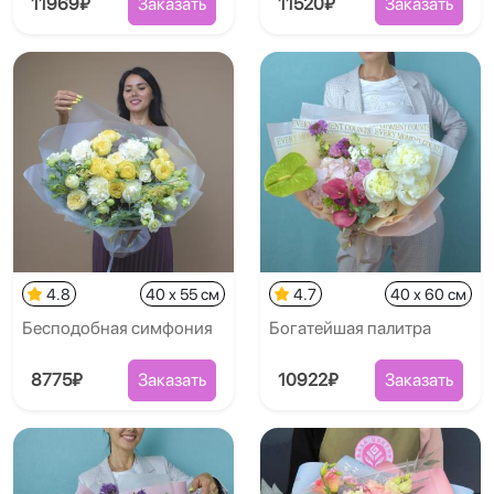
11969₽
Заказать
11520₽
Заказать
4.8
40 x 55 см
4.7
40 x 60 см
Бесподобная симфония
Богатейшая палитра
8775₽
Заказать
10922₽
Заказать