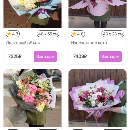
4.7
40 x 55 см
4.8
40 x 23 см
Ласковый объем
Изнеженное лето
7325₽
Заказать
7403₽
Заказать