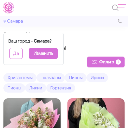
Самара
Главная
Маттиола
Ваш город -
Самара
?
Маттиола букеты
Да
Изменить
Фильтр
1
Хризантемы
Тюльпаны
Пионы
Ирисы
Пионы
Лилии
Гортензия