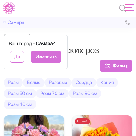
Самара
Главная
Французские
Ваш город -
Самара
?
Букеты французских роз
Да
Изменить
Фильтр
Розы
Белые
Розовые
Сердца
Кения
Розы 50 см
Розы 70 см
Розы 80 см
Розы 40 см
Новый