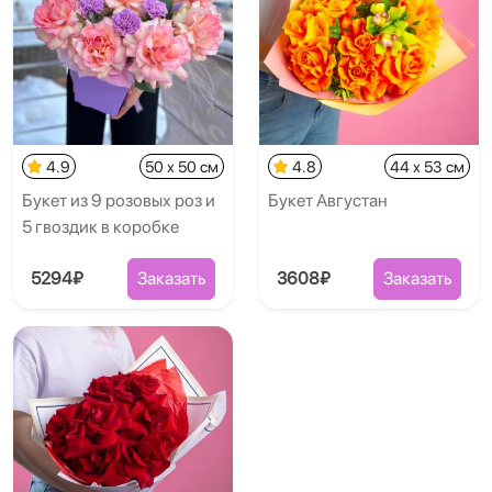
4.9
50 x 50 см
4.8
44 x 53 см
Букет из 9 розовых роз и
Букет Августан
5 гвоздик в коробке
5294₽
Заказать
3608₽
Заказать