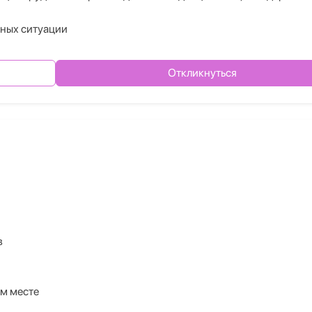
ных ситуации
Откликнуться
в
м месте