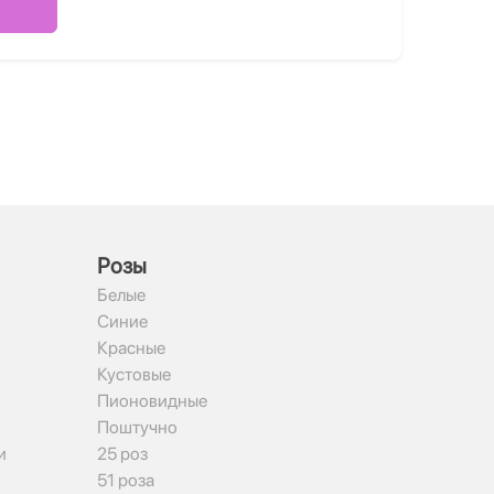
Рoзы
Белые
Синие
Красные
Кустовые
Пионовидные
Поштучно
и
25 роз
51 роза