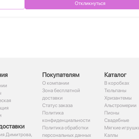
Откликнуться
ния
Покупателям
Каталог
О компании
В коробках
нии
Зона бесплатной
Тюльпаны
ы
доставки
Хризантемы
ская
Статус заказа
Альстромерии
ация
Политика
Пионы
и
конфиденциальности
Свадебные
доставки
Политика обработки
Мягкие игрушк
гия Димитрова,
персональных данных
Каллы