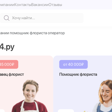
омпании
Контакты
Вакансии
Отзывы
мпании помощник флориста оператор
4.ру
45 000₽
от 40 000₽
авец флорист
Помощник флориста