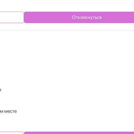
Откликнуться
в
м месте