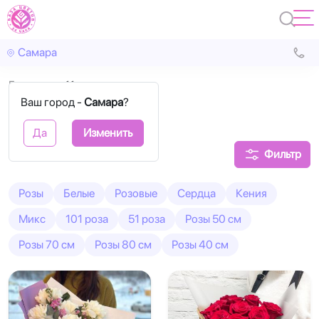
Самара
Главная
11 роз
Ваш город -
Самара
?
11 роз букеты
Да
Изменить
Фильтр
Розы
Белые
Розовые
Сердца
Кения
Микс
101 роза
51 роза
Розы 50 см
Розы 70 см
Розы 80 см
Розы 40 см