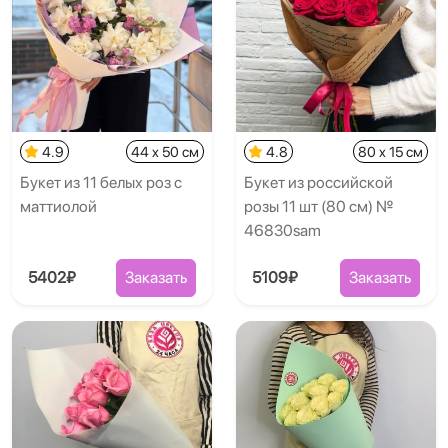
4.9
44 x 50 см
4.8
80 x 15 см
Букет из 11 белых роз с
Букет из российской
маттиолой
розы 11 шт (80 см) №
46830sam
5402₽
Заказать
5109₽
Заказать