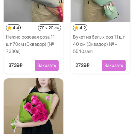
4.4
70 x 20 см
4.2
Нежно розовая роза 11
Букет из белых роз 11 шт
шт 70см (Эквадор) [№
40 см (Эквадор) № -
7330s]
5540sam
3739₽
Заказать
2729₽
Заказать