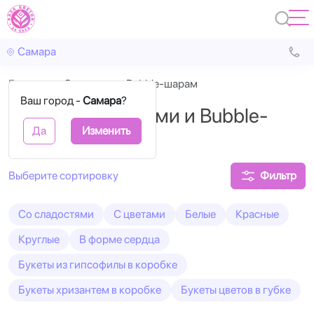
Самара
Главная
C цветами и Bubble-шарам
Ваш город -
Самара
?
Коробки с цветами и Bubble-
Да
Изменить
шарами
Фильтр
Cо сладостями
С цветами
Белые
Красные
Круглые
В форме сердца
Букеты из гипсофилы в коробке
Букеты хризантем в коробке
Букеты цветов в губке