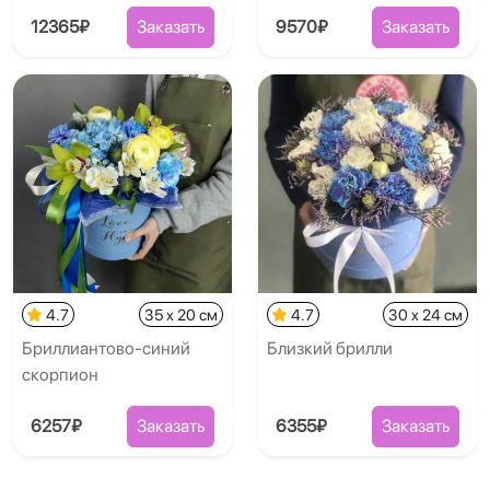
12365₽
Заказать
9570₽
Заказать
4.7
35 x 20 см
4.7
30 x 24 см
Бриллиантово-синий
Близкий брилли
скорпион
6257₽
Заказать
6355₽
Заказать