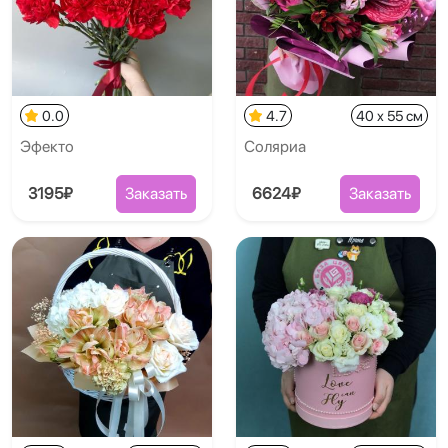
0.0
4.7
40 x 55 см
Эфекто
Соляриа
3195₽
Заказать
6624₽
Заказать