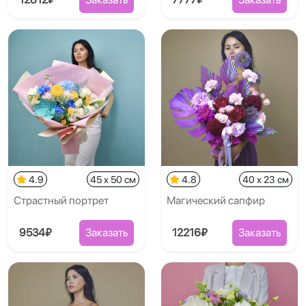
4.9
45 x 50 см
4.8
40 x 23 см
Страстный портрет
Магический сапфир
9534₽
Заказать
12216₽
Заказать