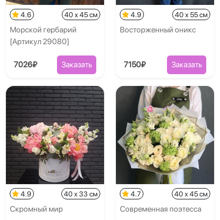
4.6
40 x 45 см
4.9
40 x 55 см
Морской гербарий
Восторженный оникс
[Артикул 29080]
7026₽
Заказать
7150₽
Заказать
4.9
40 x 33 см
4.7
40 x 45 см
Скромный мир
Современная поэтесса