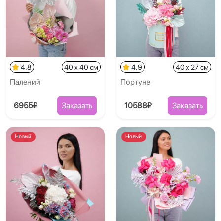
4.8
40 x 40 см
4.9
40 x 27 см
Палений
Портуне
6955₽
Заказать
10588₽
Заказать
Новый
Новый