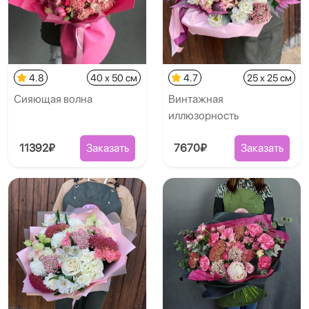
4.8
40 x 50 см
4.7
25 x 25 см
Сияющая волна
Винтажная
иллюзорность
11392₽
Заказать
7670₽
Заказать