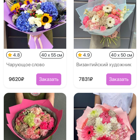
4.8
40 x 55 см
4.9
40 x 50 см
Чарующое слово
Византийский художник
9620₽
Заказать
7831₽
Заказать