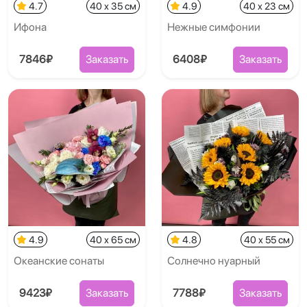
4.7
40 x 35 см
4.9
40 x 23 см
Ифона
Нежные симфонии
7846₽
Заказать
6408₽
Заказать
4.9
40 x 65 см
4.8
40 x 55 см
Океанские сонаты
Солнечно нуарный
9423₽
Заказать
7788₽
Заказать