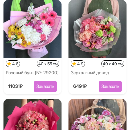
4.8
40 x 55 см
4.9
40 x 40 см
Розовый бунт [№: 29200]
Зеркальный довод
11031₽
Заказать
6491₽
Заказать