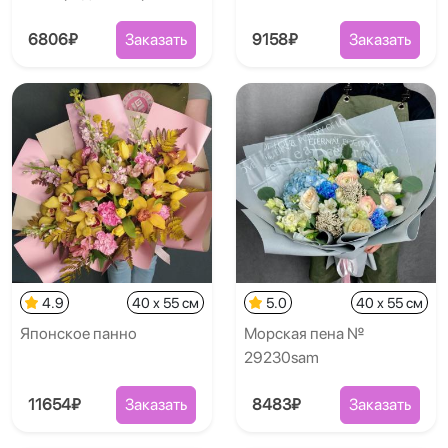
6806₽
Заказать
9158₽
Заказать
4.9
40 x 55 см
5.0
40 x 55 см
Японское панно
Морская пена №
29230sam
11654₽
Заказать
8483₽
Заказать