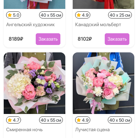
5.0
40 x 55 см
4.9
40 x 25 см
Ангельский художник
Канадский мольберт
8189₽
Заказать
8102₽
Заказать
4.7
40 x 55 см
4.9
40 x 50 см
Смиренная ночь
Лучистая сцена