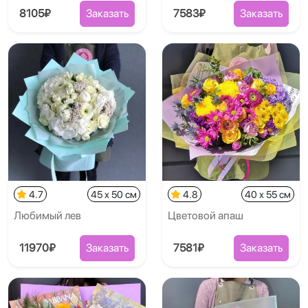
8105₽
Заказать
7583₽
Заказать
4.7
45 x 50 см
4.8
40 x 55 см
Любимый лев
Цветовой апаш
11970₽
Заказать
7581₽
Заказать