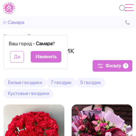
Самара
Главная
Гвоздика
Ваш город -
Самара
?
Букеты из гвоздик
Да
Изменить
Фильтр
1
Белые гвоздики
7 гвоздик
5 гвоздик
Кустовые гвоздики