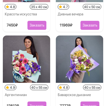
4.8
35 x 40 см
4.7
40 x 50 см
Красоты искусства
Дивные вечера
7450₽
Заказать
11969₽
Заказать
4.9
40 x 55 см
4.8
40 x 55 см
Аргентиниан
Баварское дыхание
12812₽
Заказать
7777₽
Заказать