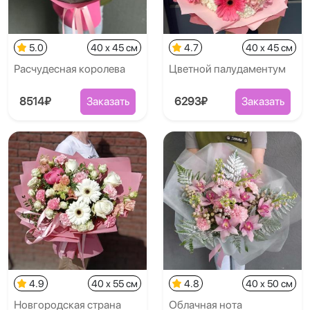
5.0
40 x 45 см
4.7
40 x 45 см
Расчудесная королева
Цветной палудаментум
8514₽
Заказать
6293₽
Заказать
4.9
40 x 55 см
4.8
40 x 50 см
Новгородская страна
Облачная нота