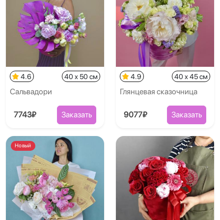
4.6
40 x 50 см
4.9
40 x 45 см
Сальвадори
Глянцевая сказочница
7743₽
Заказать
9077₽
Заказать
Новый