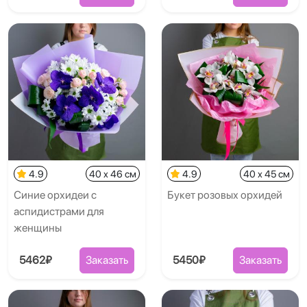
4.9
40 x 46 см
4.9
40 x 45 см
Синие орхидеи с
Букет розовых орхидей
аспидистрами для
женщины
5462₽
Заказать
5450₽
Заказать