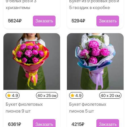
9 белых роз и 3
Букет из 9 розовых роз и
хризантемы
5 гвоздик в коробке
5624₽
Заказать
5294₽
Заказать
4.9
40 x 25 см
4.9
40 x 20 см
Букет фиолетовых
Букет фиолетовых
пионов 9 шт
пионов 5 шт
6361₽
Заказать
4215₽
Заказать