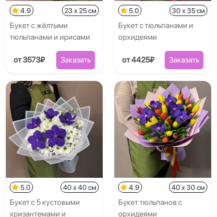
4.9
23 x 25 см
5.0
30 x 35 см
Букет с жёлтыми
Букет с тюльпанами и
тюльпанами и ирисами
орхидеями
от 3573₽
Заказать
от 4425₽
Заказать
5.0
40 x 40 см
4.9
40 x 30 см
Букет с 5 кустовыми
Букет тюльпанов с
хризантемами и
орхидеями