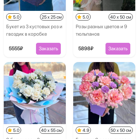
5.0
25 x 25 см
5.0
40 x 50 см
Букет из 3 кустовых роз и
Розы разных цветов и 9
гвоздик в коробке
тюльпанов
5555₽
Заказать
5898₽
Заказать
5.0
40 x 55 см
4.9
50 x 50 см