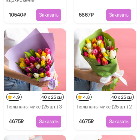
вдохновения
10540₽
Заказать
5867₽
Заказать
4.9
40 x 25 см
4.8
40 x 25 см
Тюльпаны микс (25 шт.) 3
Тюльпаны микс (25 шт.) 2
4675₽
Заказать
4675₽
Заказать