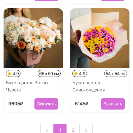
4.9
65 x 59 см
4.9
54 x 54 см
Букет цветов Волны
Букет цветов
Чувств
Снисхождения
9605₽
Заказать
5145₽
Заказать
«
1
2
»