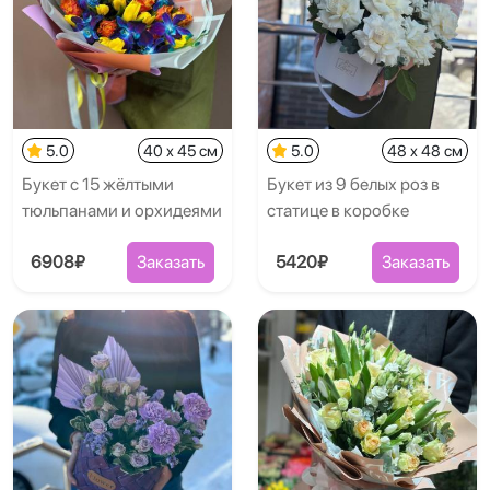
5.0
40 x 45 см
5.0
48 x 48 см
Букет с 15 жёлтыми
Букет из 9 белых роз в
тюльпанами и орхидеями
статице в коробке
6908₽
Заказать
5420₽
Заказать