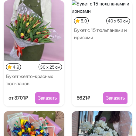
5.0
40 x 50 см
Букет с 15 тюльпанами и
ирисами
4.9
30 x 25 см
Букет жёлто-красных
тюльпанов
от 3701₽
Заказать
5621₽
Заказать