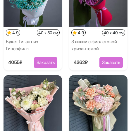
4.9
40 x 50 см
4.9
40 x 40 см
Букет Гигант из
3 лилии с фиолетовой
Гипсофилы
хризантемой
4055₽
Заказать
4362₽
Заказать