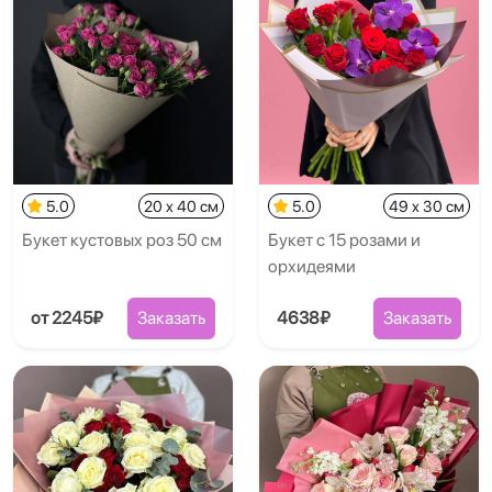
5.0
20 x 40 см
5.0
49 x 30 см
Букет кустовых роз 50 см
Букет с 15 розами и
орхидеями
от 2245₽
Заказать
4638₽
Заказать