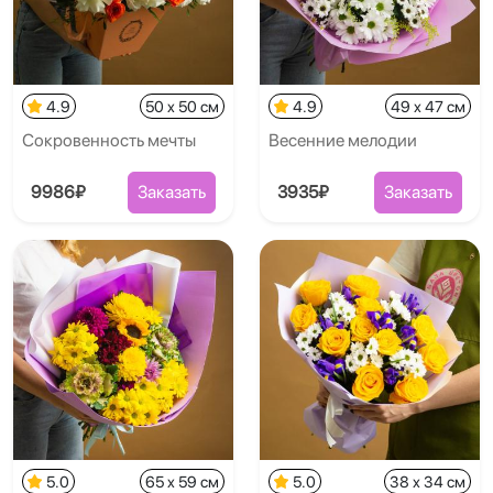
4.9
50 x 50 см
4.9
49 x 47 см
Сокровенность мечты
Весенние мелодии
9986₽
Заказать
3935₽
Заказать
5.0
65 x 59 см
5.0
38 x 34 см