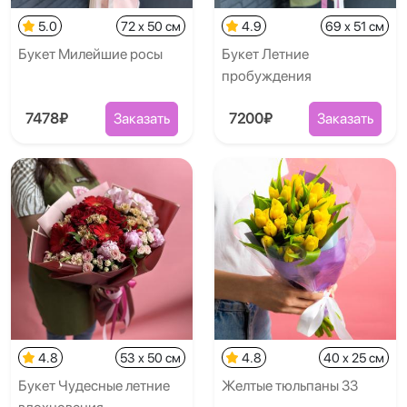
5.0
72 x 50 см
4.9
69 x 51 см
Букет Милейшие росы
Букет Летние
пробуждения
7478₽
Заказать
7200₽
Заказать
4.8
53 x 50 см
4.8
40 x 25 см
Букет Чудесные летние
Желтые тюльпаны 33