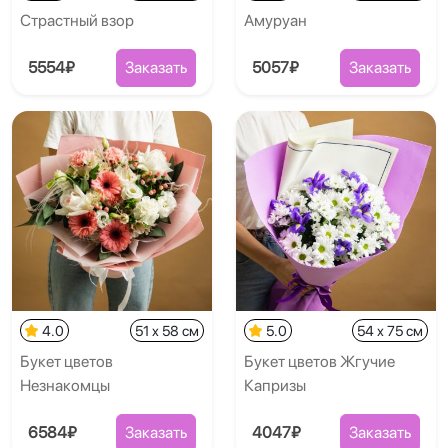
Страстный взор
Амуруан
5554₽
Заказать
5057₽
Заказать
4.0
51 x 58 см
5.0
54 x 75 см
Букет цветов
Букет цветов Жгучие
Незнакомцы
Капризы
6584₽
Заказать
4047₽
Заказать