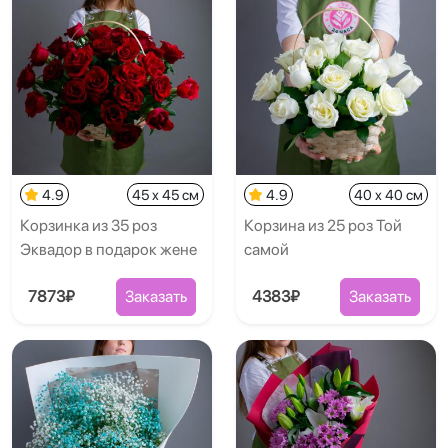
4.9
45 x 45 см
4.9
40 x 40 см
Корзинка из 35 роз
Корзина из 25 роз Той
Эквадор в подарок жене
самой
7873₽
Заказать
4383₽
Заказать