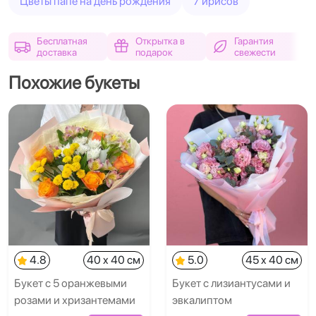
Цветы папе на день рождения
7 ирисов
Бесплатная
Открытка в
Гарантия
доставка
подарок
свежести
Похожие букеты
4.8
40 x 40 см
5.0
45 x 40 см
Букет с 5 оранжевыми
Букет с лизиантусами и
розами и хризантемами
эвкалиптом