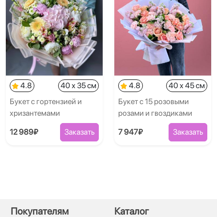
4.8
40 x 35 см
4.8
40 x 45 см
Букет с гортензией и
Букет с 15 розовыми
хризантемами
розами и гвоздиками
12 989₽
Заказать
7 947₽
Заказать
Покупателям
Каталог