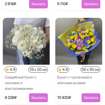
2 918₽
Заказать
5 110₽
Заказать
4.9
25 x 20 см
4.8
50 x 50 см
Свадебный букет с
Букет с гортензией и
пионами и
жёлтыми розами
альстромериями
9 228₽
Заказать
10 920₽
Заказать