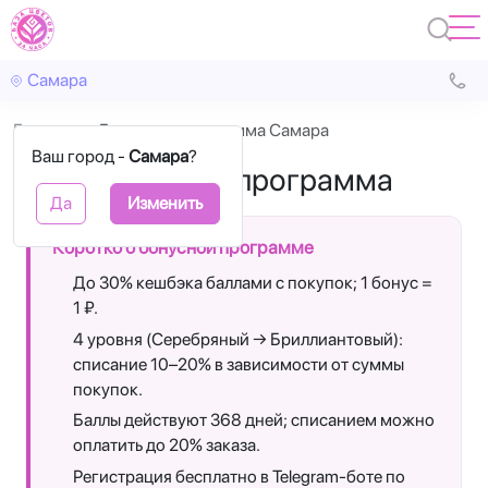
Самара
Главная
Бонусная программа Самара
Ваш город -
Самара
?
Бонусная программа
Да
Изменить
Коротко о бонусной программе
До 30% кешбэка баллами с покупок; 1 бонус =
1 ₽.
4 уровня (Серебряный → Бриллиантовый):
списание 10–20% в зависимости от суммы
покупок.
Баллы действуют 368 дней; списанием можно
оплатить до 20% заказа.
Регистрация бесплатно в Telegram-боте по