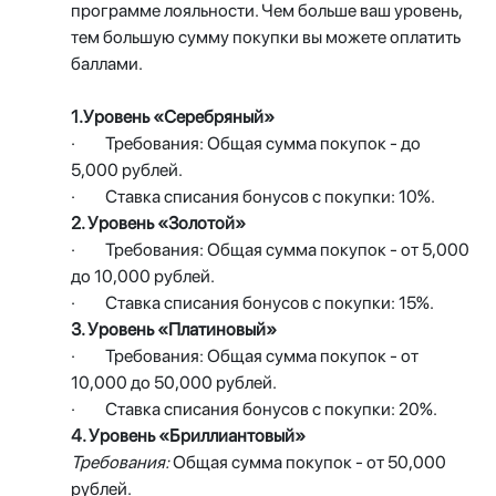
программе лояльности. Чем больше ваш уровень,
тем большую сумму покупки вы можете оплатить
баллами.
1.Уровень «Серебряный»
· Требования: Общая сумма покупок - до
5,000 рублей.
· Ставка списания бонусов с покупки: 10%.
2. Уровень «Золотой»
· Требования: Общая сумма покупок - от 5,000
до 10,000 рублей.
· Ставка списания бонусов с покупки: 15%.
3. Уровень «Платиновый»
· Требования: Общая сумма покупок - от
10,000 до 50,000 рублей.
· Ставка списания бонусов с покупки: 20%.
4. Уровень «Бриллиантовый»
Требования:
Общая сумма покупок - от 50,000
рублей.