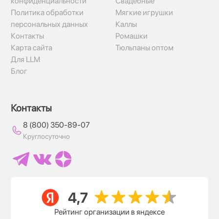
конфиденциальности
Свадебные
Политика обработки
Мягкие игрушки
персональных данных
Каллы
Контакты
Ромашки
Карта сайта
Тюльпаны оптом
Для LLM
Блог
Контакты
8 (800) 350-89-07
Круглосуточно
Рейтинг организации в яндексе