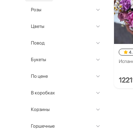
Розы
Цветы
Повод
4
Букеты
Испан
По цене
1221
В коробках
Корзины
Горшечные