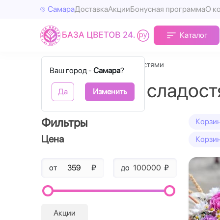
Самара
Доставка
Акции
Бонусная программа
О к
Каталог
Главная
Корзины со сладостями
Ваш город -
Самара
?
Корзины со сладос
Да
Изменить
Фильтры
Корзин
Цена
Корзин
от
₽
до
₽
Акции