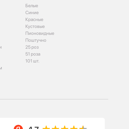
Белые
Синие
Красные
Кустовые
Пионовидные
Поштучно
и
25 роз
51 роза
101 шт.
м