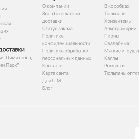
О компании
В коробках
нии
Зона бесплатной
Тюльпаны
ы
доставки
Хризантемы
ская
Статус заказа
Альстромерии
ация
Политика
Пионы
и
конфиденциальности
Свадебные
доставки
Политика обработки
Мягкие игрушк
гия Димитрова,
персональных данных
Каллы
рин Парк"
Контакты
Ромашки
Карта сайта
Тюльпаны опто
Для LLM
Блог