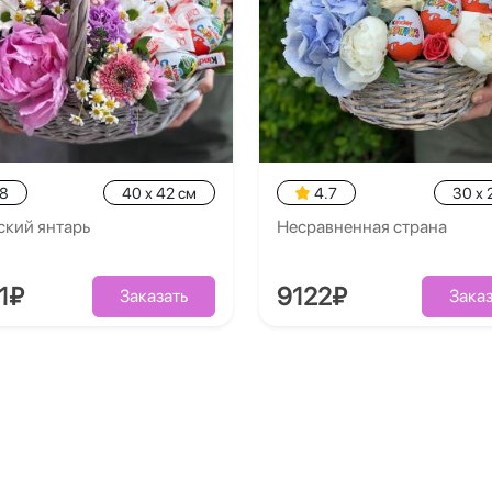
.8
40 x 42 см
4.7
30 x 
ский янтарь
Несравненная страна
1₽
9122₽
Заказать
Заказ