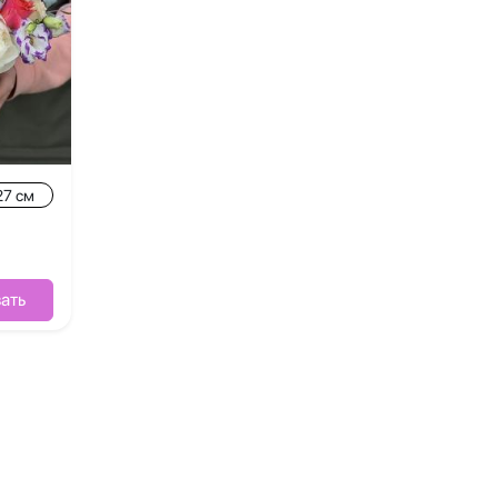
27 см
ать