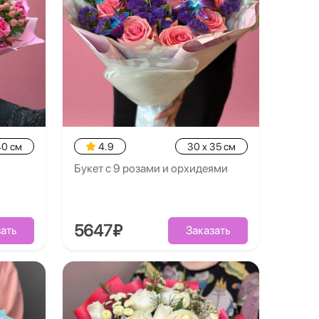
40 см
4.9
30 x 35 см
Букет с 9 розами и орхидеями
5647₽
ать
Заказать