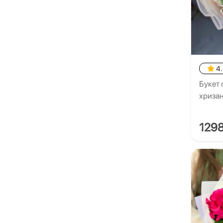
4
Букет 
хриза
129