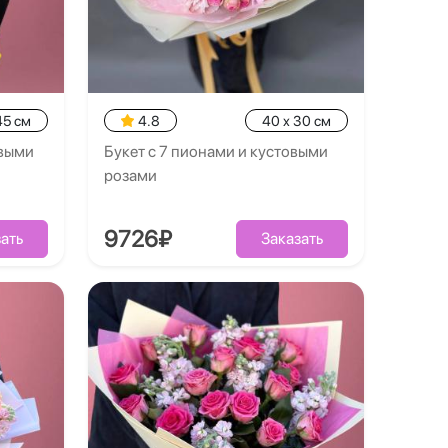
45 см
4.8
40 x 30 см
овыми
Букет с 7 пионами и кустовыми
розами
9726₽
ать
Заказать