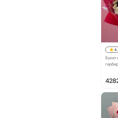
4
Букет 
гербе
428