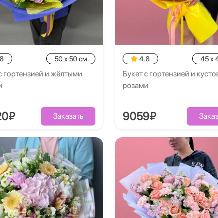
.8
50 x 50 см
4.8
45 x 
с гортензией и жёлтыми
Букет с гортензией и куст
и
розами
20₽
9059₽
Заказать
Заказ