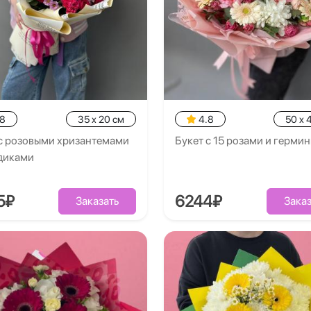
.8
35 x 20 см
4.8
50 x 
 с розовыми хризантемами
Букет с 15 розами и герми
здиками
5₽
6244₽
Заказать
Заказ