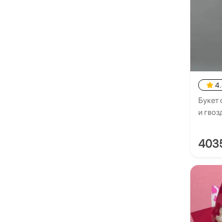
4
Букет
и гво
403