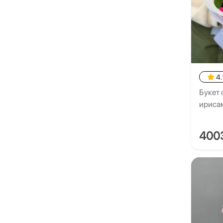
4
Букет 
ириса
400