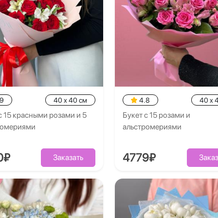
.9
40 x 40 см
4.8
40 x 
с 15 красными розами и 5
Букет с 15 розами и
ромериями
альстромериями
0₽
4779₽
Заказать
Заказ