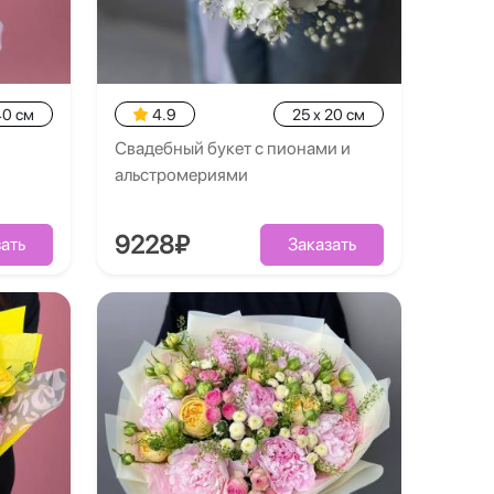
40 см
4.9
25 x 20 см
Свадебный букет с пионами и
альстромериями
9228₽
ать
Заказать