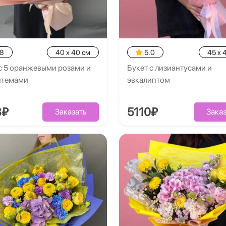
.8
40 x 40 см
5.0
45 x 
с 5 оранжевыми розами и
Букет с лизиантусами и
нтемами
эвкалиптом
8₽
5110₽
Заказать
Заказ