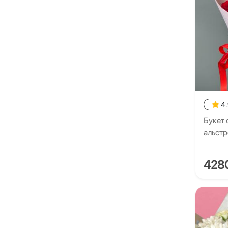
4
Букет 
альст
428