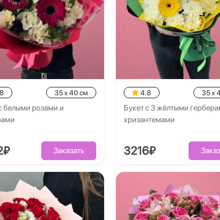
.8
35 x 40 см
4.8
35 x 
с белыми розами и
Букет с 3 жёлтыми гербера
рами
хризантемами
2₽
3216₽
Заказать
Заказ