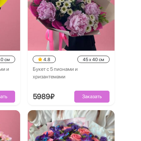
40 см
4.8
45 x 40 см
ми и
Букет с 5 пионами и
хризантемами
5989₽
ать
Заказать