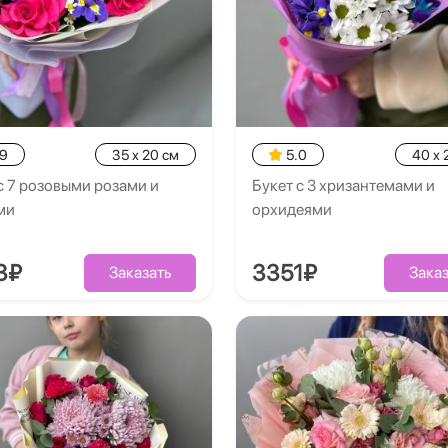
.9
35 x 20 см
5.0
40 x 
с 7 розовыми розами и
Букет с 3 хризантемами и
ми
орхидеями
3₽
3351₽
Заказать
Заказ