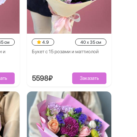
45 см
4.9
40 x 35 см
и и
Букет с 15 розами и маттиолой
5598₽
ать
Заказать