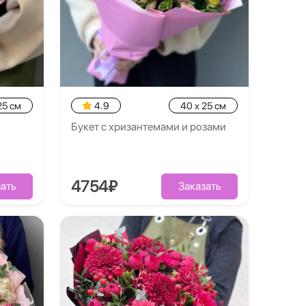
25 см
4.9
40 x 25 см
Букет с хризантемами и розами
4754₽
ать
Заказать