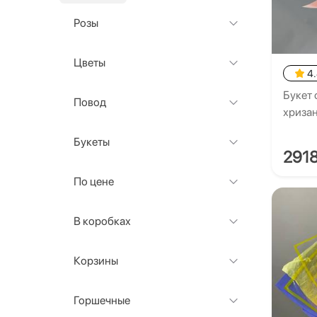
Розы
Цветы
4
Букет 
Повод
хриза
Букеты
291
По цене
В коробках
Корзины
Горшечные