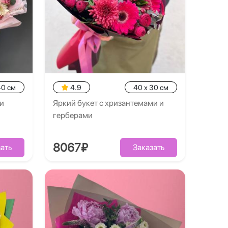
40 см
4.9
40 x 30 см
ни
Яркий букет с хризантемами и
герберами
8067₽
ать
Заказать