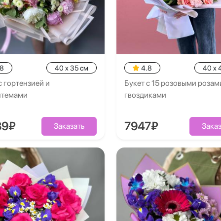
.8
40 x 35 см
4.8
40 x 
с гортензией и
Букет с 15 розовыми розам
нтемами
гвоздиками
89₽
7947₽
Заказать
Заказ