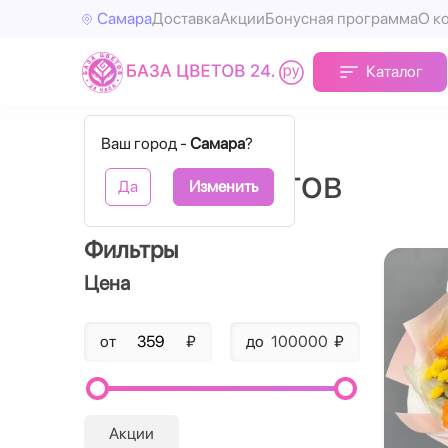
Самара
Доставка
Акции
Бонусная программа
О к
Каталог
Главная
Букеты
Ваш город -
Самара
?
Букеты цветов
Да
Изменить
Фильтры
Цена
от
₽
до
₽
Акции