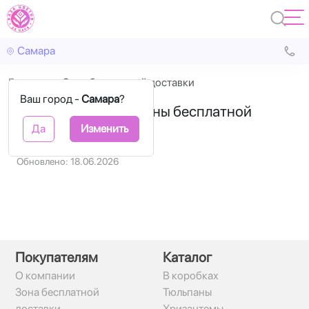
Самара
Главная
Зона бесплатной доставки
Ваш город -
Самара
?
Зеленым указаны зоны бесплатной
доставки по Самаре
Да
Изменить
Обновлено: 18.06.2026
Покупателям
Каталог
О компании
В коробках
Зона бесплатной
Тюльпаны
доставки
Хризантемы