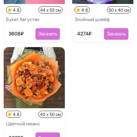
4.8
44 x 53 см
4.8
50 x 40 см
Букет Августан
Знойный шлейф
3608₽
Заказать
4274₽
Заказать
4.8
40 x 50 см
Цветной нюанс