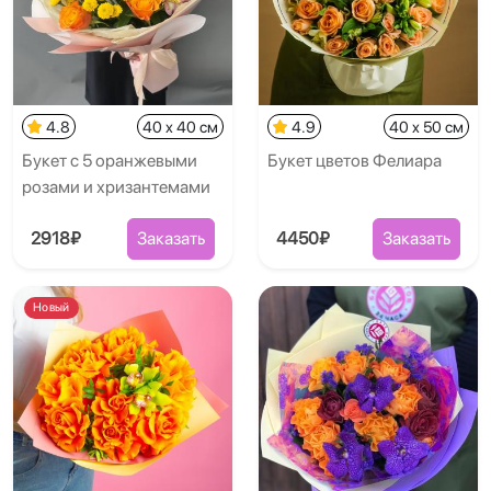
4.8
40 x 40 см
4.9
40 x 50 см
Букет с 5 оранжевыми
Букет цветов Фелиара
розами и хризантемами
2918₽
Заказать
4450₽
Заказать
Новый