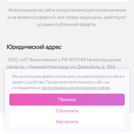
Информация на сайте представлена для ознакомления
и не является офертой; все права защищены, действуют
условия публичной оферты.
Юридический адрес
ООО «ИТ Франчайзинг» РФ 603148 Нижегородская
область, г. Нижний Новгород, ул. Джамбула, д. 30А
Мы используем файлы cookie для улучшения работы сайта и
© 2017-2026г, База Цветов 24.ру
вашего удобства.
Продолжая использовать сайт, вы
Политика конфиденциальности
соглашаетесь с
настройками использования cookies.
Публичная оферта
Принять
Принимаем к оплате
Отклонить
Настроить
Каталог
Корзина
Чат
Войти