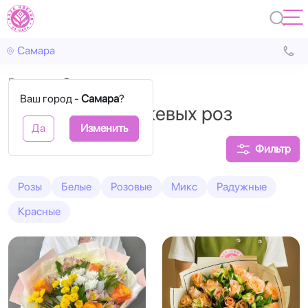
Самара
Главная
Оранжевые
Ваш город -
Самара
?
Букеты из оранжевых роз
Да
Изменить
Фильтр
Розы
Белые
Розовые
Микс
Радужные
Красные