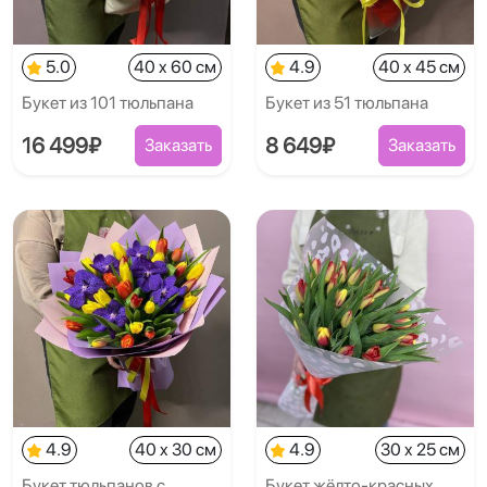
5.0
40 x 60 см
4.9
40 x 45 см
Букет из 101 тюльпана
Букет из 51 тюльпана
16 499₽
8 649₽
Заказать
Заказать
4.9
40 x 30 см
4.9
30 x 25 см
Букет тюльпанов с
Букет жёлто-красных