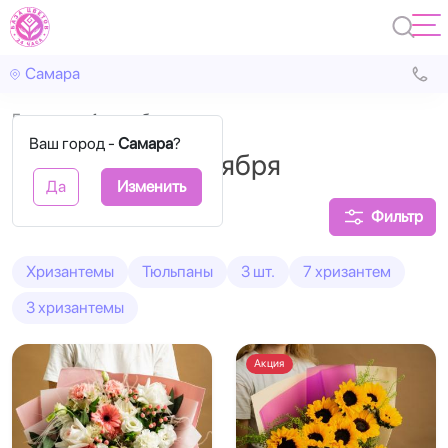
Самара
Главная
1 сентября
Ваш город -
Самара
?
Букеты на 1 сентября
Да
Изменить
Фильтр
Хризантемы
Тюльпаны
3 шт.
7 хризантем
3 хризантемы
Акция