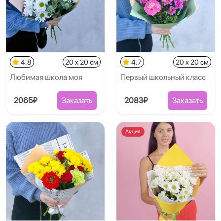
4.8
20 x 20 см
4.7
20 x 20 см
Любимая школа моя
Первый школьный класс
2065₽
Заказать
2083₽
Заказать
Акция