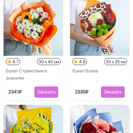
4.7
30 x 40 см
4.8
30 x 25 см
Букет Странствие к
Букет Буква
знаниям
2341₽
Заказать
2335₽
Заказать