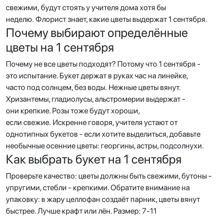
свежими, будут стоять у учителя дома хотя бы
неделю. Флорист знает, какие цветы выдержат 1 сентября.
Почему выбирают определённые
цветы на 1 сентября
Почему не все цветы подходят? Потому что 1 сентября -
это испытание. Букет держат в руках час на линейке,
часто под солнцем, без воды. Нежные цветы вянут.
Хризантемы, гладиолусы, альстромерии выдержат -
они крепкие. Розы тоже будут хороши,
если свежие. Искренне говоря, учителя устают от
однотипных букетов - если хотите выделиться, добавьте
необычные осенние цветы: георгины, астры, подсолнухи.
Как выбрать букет на 1 сентября
Проверьте качество: цветы должны быть свежими, бутоны -
упругими, стебли - крепкими. Обратите внимание на
упаковку: в жару целлофан создаёт парник, цветы вянут
быстрее. Лучше крафт или лён. Размер: 7-11