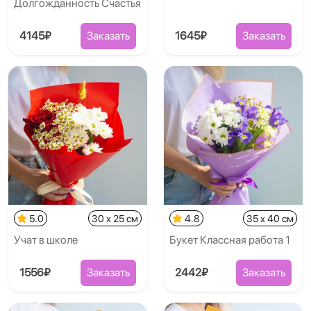
Долгожданность Счастья
4145₽
Заказать
1645₽
Заказать
5.0
30 x 25 см
4.8
35 x 40 см
Учат в школе
Букет Классная работа 1
1556₽
Заказать
2442₽
Заказать