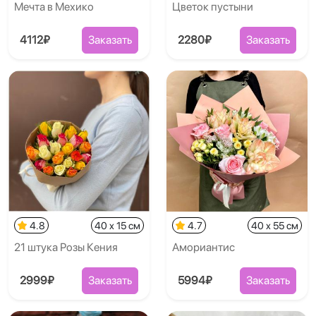
Мечта в Мехико
Цветок пустыни
4112₽
Заказать
2280₽
Заказать
4.8
40 x 15 см
4.7
40 x 55 см
21 штука Розы Кения
Амориантис
2999₽
Заказать
5994₽
Заказать