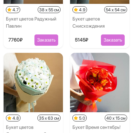
4.7
38 x 55 см
4.9
54 x 54 см
Букет цветов Радужный
Букет цветов
Павлин
Снисхождения
7760₽
Заказать
5145₽
Заказать
4.8
35 x 63 см
5.0
40 x 15 см
Букет цветов
Букет Время сентябрь!