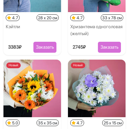
4.7
28 x 20 см
4.7
33 x 78 см
Кэйтли
Хризантема одноголовая
(желтый)
3383₽
Заказать
2745₽
Заказать
Новый
Новый
5.0
35 x 35 см
4.7
25 x 15 см