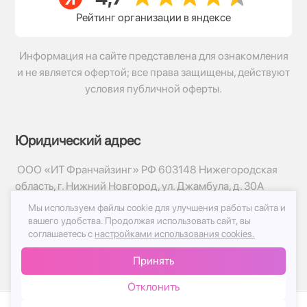
Рейтинг организации в яндексе
Информация на сайте представлена для ознакомления
и не является офертой; все права защищены, действуют
условия публичной оферты.
Юридический адрес
ООО «ИТ Франчайзинг» РФ 603148 Нижегородская
область, г. Нижний Новгород, ул. Джамбула, д. 30А
Мы используем файлы cookie для улучшения работы сайта и
© 2017-2026г, База Цветов 24.ру
вашего удобства.
Продолжая использовать сайт, вы
Политика конфиденциальности
соглашаетесь с
настройками использования cookies.
Публичная оферта
Принять
Принимаем к оплате
Отклонить