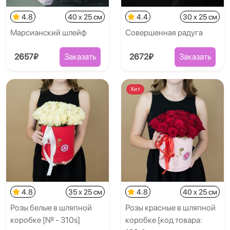
4.8
40 x 25 см
4.4
30 x 25 см
Марсианский шлейф
Совершенная радуга
2657₽
Заказать
2672₽
Заказать
Хит
4.8
35 x 25 см
4.8
40 x 25 см
Розы белые в шляпной
Розы красные в шляпной
коробке [№ - 310s]
коробке [код товара: