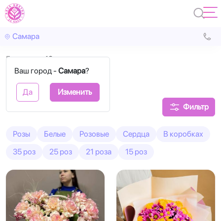
Самара
Главная
19 роз
Ваш город -
Самара
?
19 роз букеты
Да
Изменить
Фильтр
Розы
Белые
Розовые
Сердца
В коробках
35 роз
25 роз
21 роза
15 роз