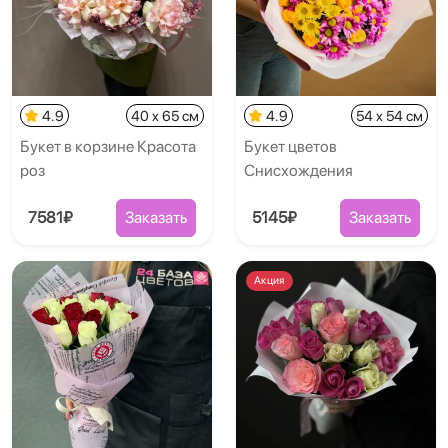
4.9
40 x 65 см
4.9
54 x 54 см
Букет в корзине Красота
Букет цветов
роз
Снисхождения
7581₽
Заказать
5145₽
Заказать
Акция