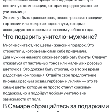
цветочную композицию, которая передаст уважение
учительнице.
Это могут быть красные розы, нежно-розовые гвоздики,
гортензии или же яркие подсолнухи, которые
ассоциируются с осенью и началом учебного года.
Что подарить учителю-мужчине?
Многие считают, что цветы - женский подарок. Это
стереотипы, которые мы сами себе придумали.
Для мужчин немного сложнее подбирать букеты. Следует
отказаться от пастельных тонов или маленьких розовых
цветочков. Это должна быть строгая, но в то же время
радостная композиция. Отдайте свое предпочтение
пионам, красным розам, герберам и лилиям — это те
самые цветы, которые не просто станут красивым
подарком, но и подойдут любому учителю вне
зависимости от пола.
В Самаре обращайтесь за подарками