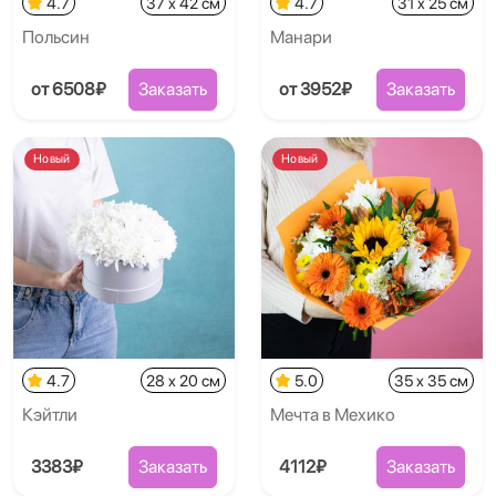
4.7
37 x 42 см
4.7
31 x 25 см
Польсин
Манари
от 6508₽
Заказать
от 3952₽
Заказать
Новый
Новый
4.7
28 x 20 см
5.0
35 x 35 см
Кэйтли
Мечта в Мехико
3383₽
Заказать
4112₽
Заказать