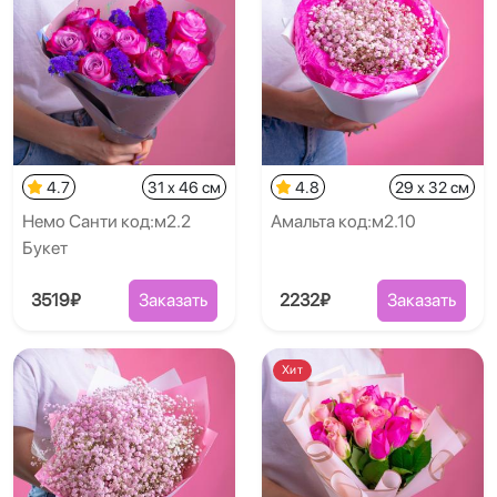
4.7
31 x 46 см
4.8
29 x 32 см
Немо Санти код:м2.2
Амальта код:м2.10
Букет
3519₽
Заказать
2232₽
Заказать
Хит