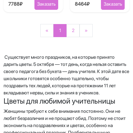
7788₽
Заказать
8464₽
Заказать
«
1
2
»
Существует много праздников, на которые принято
дарить цветы. 5 октября — тот день, когда нельзя оставить
своего педагога без букета — день учителя. К этой дате все
школьники готовятся особенно тщательно, чтобы
поздравить тех людей, которые на протяжении 11 лет
вкладывают нервы, силы и знания в учеников.
Цветы для любимой учительницы
Женщины требуют к себе внимания постоянно. Они не
любят безразличия и не прощают обид. Поэтому не стоит
экономить на поздравлениях и цветах, особенно на
профессиональный праздник. Подберите пышную