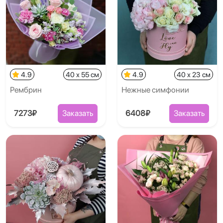
4.9
40 x 55 см
4.9
40 x 23 см
Рембрин
Нежные симфонии
7273₽
Заказать
6408₽
Заказать