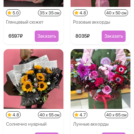
5.0
35 x 35 см
4.8
40 x 50 см
Глянцевый сюжет
Розовые аккорды
6597₽
Заказать
8035₽
Заказать
4.8
40 x 55 см
4.7
40 x 65 см
Солнечно нуарный
Лунные аккорды