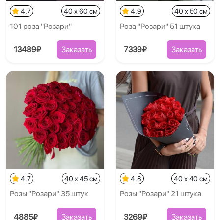
4.7
40 x 60 см
4.9
40 x 50 см
101 роза "Розари"
Роза "Розари" 51 штука
13489₽
Заказать
7339₽
Заказать
4.7
40 x 45 см
4.8
40 x 40 см
Розы "Розари" 35 штук
Розы "Розари" 21 штука
4885₽
Заказать
3269₽
Заказать