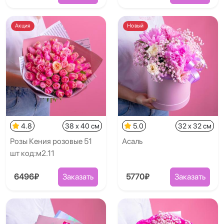
Акция
Новый
4.8
38 x 40 см
5.0
32 x 32 см
Розы Кения розовые 51
Асаль
шт код:м2.11
6496₽
Заказать
5770₽
Заказать