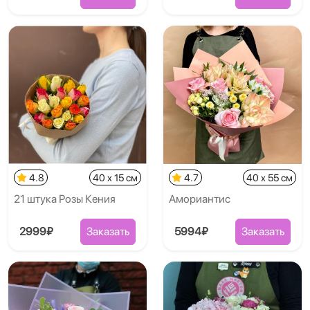
4.8
40 x 15 см
4.7
40 x 55 см
21 штука Розы Кения
Амориантис
2999₽
Заказать
5994₽
Заказать