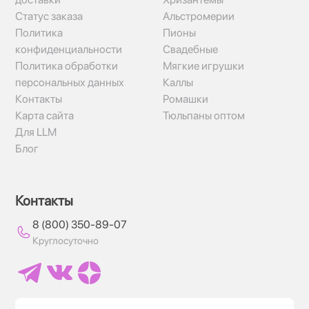
Статус заказа
Альстромерии
Политика
Пионы
конфиденциальности
Свадебные
Политика обработки
Мягкие игрушки
персональных данных
Каллы
Контакты
Ромашки
Карта сайта
Тюльпаны оптом
Для LLM
Блог
Контакты
8 (800) 350-89-07
Круглосуточно