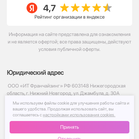
Рейтинг организации в яндексе
Информация на сайте представлена для ознакомления
и не является офертой; все права защищены, действуют
условия публичной оферты.
Юридический адрес
ООО «ИТ Франчайзинг» РФ 603148 Нижегородская
область, г. Нижний Новгород, ул. Джамбула, д. 30А
Мы используем файлы cookie для улучшения работы сайта и
© 2017-2026г, База Цветов 24.ру
вашего удобства.
Продолжая использовать сайт, вы
Политика конфиденциальности
соглашаетесь с
настройками использования cookies.
Публичная оферта
Принять
Принимаем к оплате
Отклонить