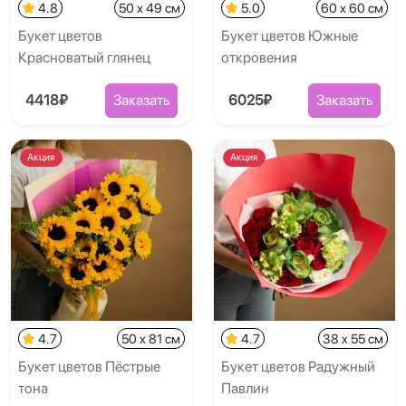
4.8
50 x 49 см
5.0
60 x 60 см
Букет цветов
Букет цветов Южные
Красноватый глянец
откровения
4418₽
Заказать
6025₽
Заказать
Акция
Акция
4.7
50 x 81 см
4.7
38 x 55 см
Букет цветов Пёстрые
Букет цветов Радужный
тона
Павлин