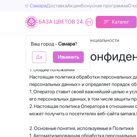
Самара
Доставка
Акции
Бонусная программа
О к
Каталог
Главная
Политика конфиденциальности
Ваш город -
Самара
?
Политика конфиде
Да
Изменить
1. Общие положения
Настоящая политика обработки персональных да
персональных данных» и определяет порядок об
1. Оператор ставит своей важнейшей целью и ус
его персональных данных, в том числе защиты п
2. Настоящая политика Оператора в отношении 
может получить о посетителях веб-сайта samara.
2. Основные понятия, используемые в Политике
1. Автоматизированная обработка персональных