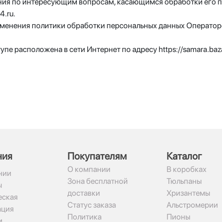
ения по интересующим вопросам, касающимся обработки его 
.ru.
зменения политики обработки персональных данных Операторо
е расположена в сети Интернет по адресу https://samara.bazacv
ния
Покупателям
Каталог
О компании
В коробках
нии
Зона бесплатной
Тюльпаны
ы
доставки
Хризантемы
ская
Статус заказа
Альстромерии
ация
Политика
Пионы
и