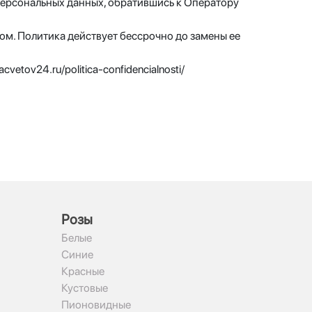
персональных данных, обратившись к Оператору
м. Политика действует бессрочно до замены ее
etov24.ru/politica-confidencialnosti/
Рoзы
Белые
Синие
Красные
Кустовые
Пионовидные