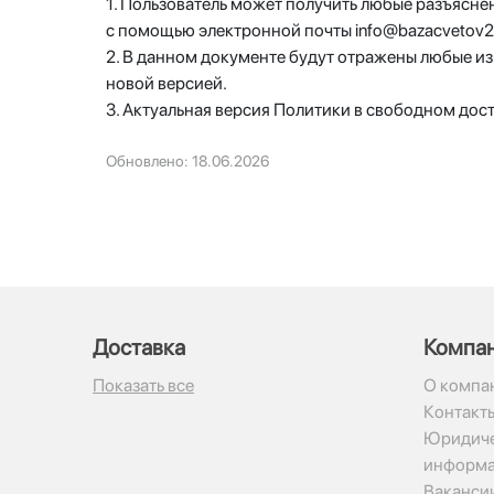
1. Пользователь может получить любые разъясн
с помощью электронной почты info@bazacvetov24
2. В данном документе будут отражены любые и
новой версией.
3. Актуальная версия Политики в свободном доступ
Обновлено: 18.06.2026
Доставка
Компа
Показать все
О компа
Контакт
Юридиче
информ
Ваканси