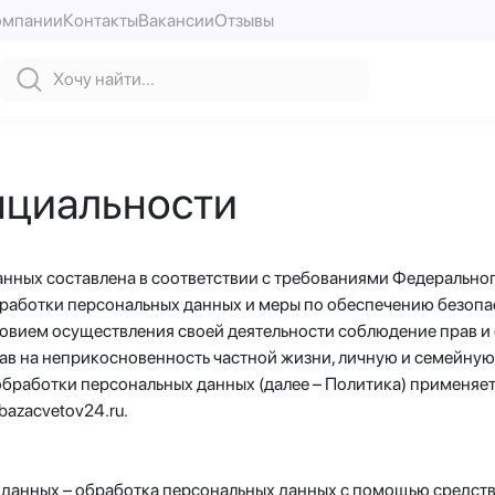
омпании
Контакты
Вакансии
Отзывы
нциальности
нных составлена в соответствии с требованиями Федеральног
работки персональных данных и меры по обеспечению безопас
ловием осуществления своей деятельности соблюдение прав и
рав на неприкосновенность частной жизни, личную и семейную
обработки персональных данных (далее – Политика) применяе
bazacvetov24.ru.
 данных – обработка персональных данных с помощью средств