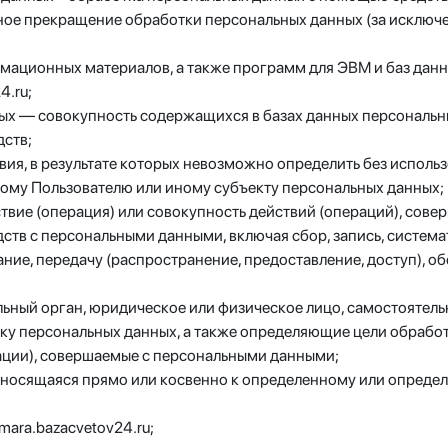
ное прекращение обработки персональных данных (за исключе
рмационных материалов, а также программ для ЭВМ и баз данн
4.ru;
ых — совокупность содержащихся в базах данных персональн
ств;
вия, в результате которых невозможно определить без испол
ому Пользователю или иному субъекту персональных данных;
твие (операция) или совокупность действий (операций), сов
дств с персональными данными, включая сбор, запись, система
ание, передачу (распространение, предоставление, доступ), о
льный орган, юридическое или физическое лицо, самостоятел
у персональных данных, а также определяющие цели обработ
ации), совершаемые с персональными данными;
тносящаяся прямо или косвенно к определенному или опреде
mara.bazacvetov24.ru;