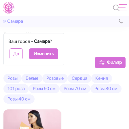
Самара
Главная
Желтые
Ваш город -
Самара
?
Желтые розы
Да
Изменить
Фильтр
Розы
Белые
Розовые
Сердца
Кения
101 роза
Розы 50 см
Розы 70 см
Розы 80 см
Розы 40 см