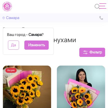
Самара
Главная
Подсолнухи
Ваш город -
Самара
?
Букеты с подсолнухами
Да
Изменить
Фильтр
Акция