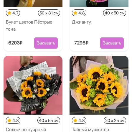
4.7
50 x 81 см
4.8
40 x 50 см
Букет цветов Пёстрые
Джианту
тона
6203₽
Заказать
7298₽
Заказать
4.8
40 x 55 см
4.8
20 x 25 см
Солнечно нуарный
Тайный мушкетёр