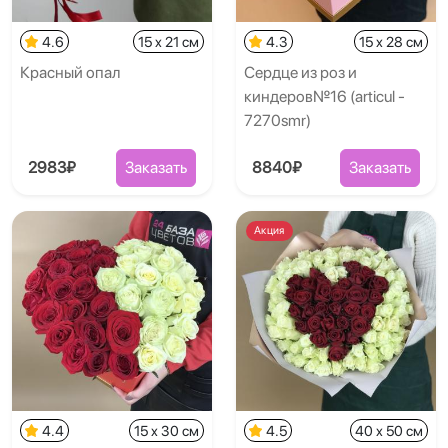
4.6
15 x 21 см
4.3
15 x 28 см
Красный опал
Сердце из роз и
киндеров№16 (articul -
7270smr)
2983₽
Заказать
8840₽
Заказать
Акция
4.4
15 x 30 см
4.5
40 x 50 см