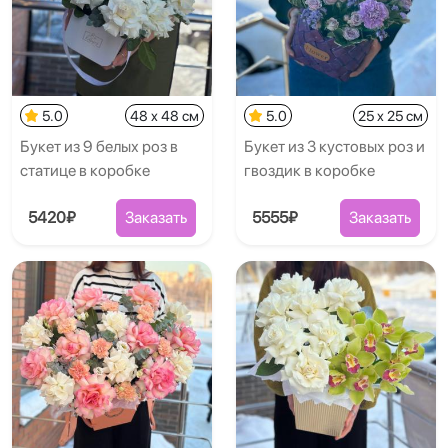
5.0
48 x 48 см
5.0
25 x 25 см
Букет из 9 белых роз в
Букет из 3 кустовых роз и
статице в коробке
гвоздик в коробке
5420₽
Заказать
5555₽
Заказать