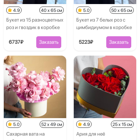
4.9
40 x 65 см
5.0
50 x 65 см
Букет из 15 разноцветных
Букет из 7 белых роз с
роз и гвоздик в коробке
цимбидиумом в коробке
6737₽
Заказать
5223₽
Заказать
5.0
52 x 49 см
4.9
25 x 15 см
Сахарная вата на
Ария для неё