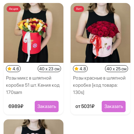
Акция
Хит
4.6
40 x 23 см
4.8
40 x 25 см
Розы микс в шляпной
Розы красные в шляпной
коробке 51 шт. Кения код
коробке [код товара:
170sam
130s]
6989₽
Заказать
от 5031₽
Заказать