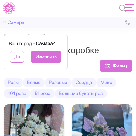
Самара
Главная
В коробках
Ваш город -
Самара
?
Розы в шляпной коробке
Да
Изменить
Фильтр
Розы
Белые
Розовые
Сердца
Микс
101 роза
51 роза
Большие букеты роз