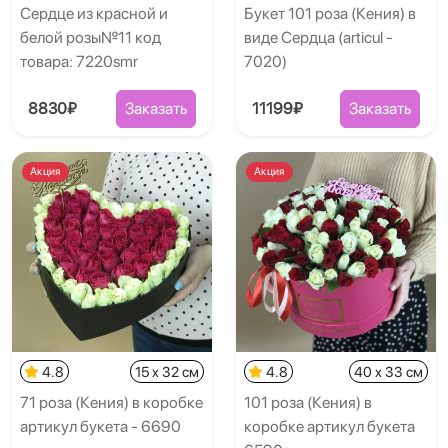
Сердце из красной и
Букет 101 роза (Кения) в
белой розы№11 код
виде Сердца (articul -
товара: 7220smr
7020)
8830₽
Заказать
11199₽
Заказать
Акция
Акция
4.8
15 x 32 см
4.8
40 x 33 см
71 роза (Кения) в коробке
101 роза (Кения) в
артикул букета - 6690
коробке артикул букета