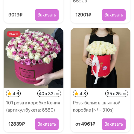
6590s
9019₽
Заказать
12901₽
Заказать
Акция
4.6
40 x 33 см
4.8
35 x 25 см
101 роза в коробке Кения
Розы белые в шляпной
(артикул букета: 6580)
коробке [№ - 310s]
12839₽
Заказать
от 4961₽
Заказать