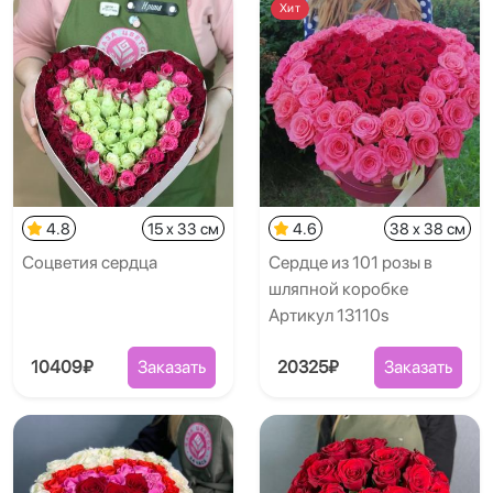
Хит
4.8
15 x 33 см
4.6
38 x 38 см
Соцветия сердца
Сердце из 101 розы в
шляпной коробке
Артикул 13110s
10409₽
Заказать
20325₽
Заказать