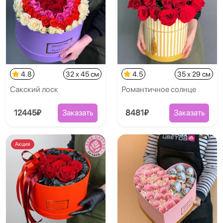
4.8
32 x 45 см
4.5
35 x 29 см
Сакский лоск
Романтичное солнце
12445₽
Заказать
8481₽
Заказать
Акция