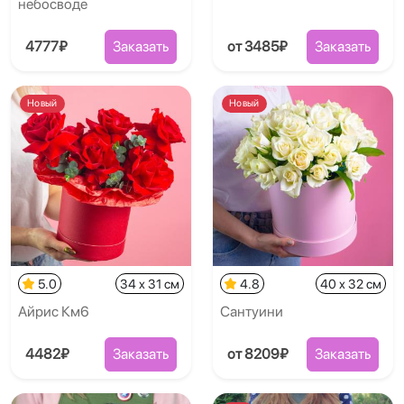
небосводе
4777₽
Заказать
от 3485₽
Заказать
Новый
Новый
5.0
34 x 31 см
4.8
40 x 32 см
Айрис Км6
Сантуини
4482₽
Заказать
от 8209₽
Заказать