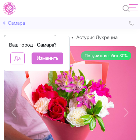
Самара
Главная
Авторские букеты
Астурия Лукрециа
Ваш город -
Самара
?
Получить кешбек 30%
Да
Изменить
Назад
Впере