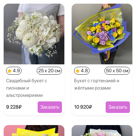
4.9
25 x 20 см
4.8
50 x 50 см
Свадебный букет с
Букет с гортензией и
пионами и
жёлтыми розами
альстромериями
9 228₽
Заказать
10 920₽
Заказать