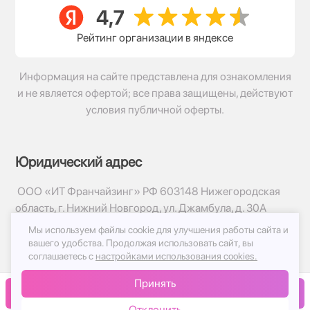
Рейтинг организации в яндексе
Информация на сайте представлена для ознакомления
и не является офертой; все права защищены, действуют
условия публичной оферты.
Юридический адрес
ООО «ИТ Франчайзинг» РФ 603148 Нижегородская
область, г. Нижний Новгород, ул. Джамбула, д. 30А
Мы используем файлы cookie для улучшения работы сайта и
© 2017-2026г, База Цветов 24.ру
вашего удобства.
Продолжая использовать сайт, вы
Политика конфиденциальности
соглашаетесь с
настройками использования cookies.
Публичная оферта
Принять
Принимаем к оплате
В корзину
Отклонить