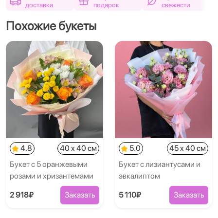
доставка
подарок
свежести
Похожие букеты
4.8
40 x 40 см
5.0
45 x 40 см
Букет с 5 оранжевыми
Букет с лизиантусами и
розами и хризантемами
эвкалиптом
2 918₽
Заказать
5 110₽
Заказать