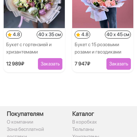
4.8
40 x 35 см
4.8
40 x 45 см
Букет с гортензией и
Букет с 15 розовыми
хризантемами
розами и гвоздиками
12 989₽
Заказать
7 947₽
Заказать
Покупателям
Каталог
О компании
В коробках
Зона бесплатной
Тюльпаны
доставки
Хризантемы