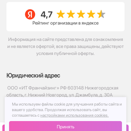
Рейтинг организации в яндексе
Информация на сайте представлена для ознакомления
и не является офертой; все права защищены, действуют
условия публичной оферты.
Юридический адрес
ООО «ИТ Франчайзинг» РФ 603148 Нижегородская
область, г. Нижний Новгород, ул. Джамбула, д. 30А
Мы используем файлы cookie для улучшения работы сайта и
© 2017-2026г, База Цветов 24.ру
вашего удобства.
Продолжая использовать сайт, вы
Политика конфиденциальности
соглашаетесь с
настройками использования cookies.
Публичная оферта
Принять
Принимаем к оплате
В корзину