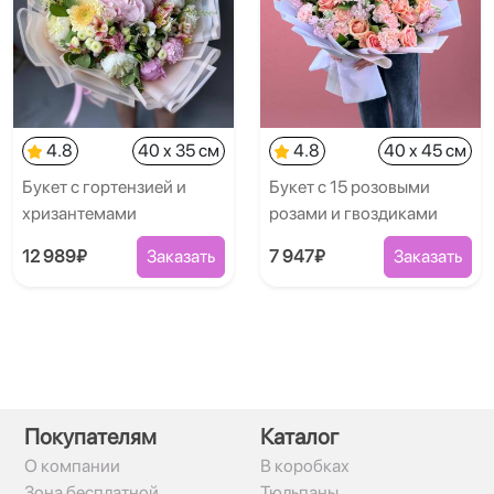
4.8
40 x 35 см
4.8
40 x 45 см
Букет с гортензией и
Букет с 15 розовыми
хризантемами
розами и гвоздиками
12 989₽
Заказать
7 947₽
Заказать
Покупателям
Каталог
О компании
В коробках
Зона бесплатной
Тюльпаны