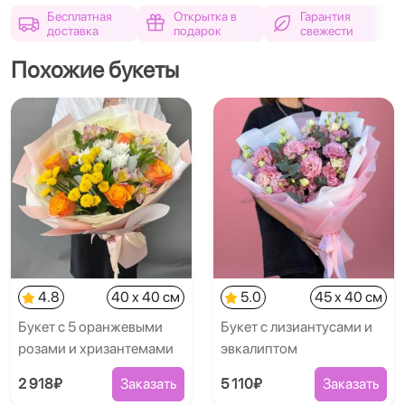
Бесплатная
Открытка в
Гарантия
доставка
подарок
свежести
Похожие букеты
4.8
40 x 40 см
5.0
45 x 40 см
Букет с 5 оранжевыми
Букет с лизиантусами и
розами и хризантемами
эвкалиптом
2 918₽
Заказать
5 110₽
Заказать