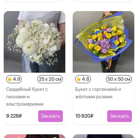
4.9
25 x 20 см
4.8
50 x 50 см
Свадебный букет с
Букет с гортензией и
пионами и
жёлтыми розами
альстромериями
9 228₽
Заказать
10 920₽
Заказать