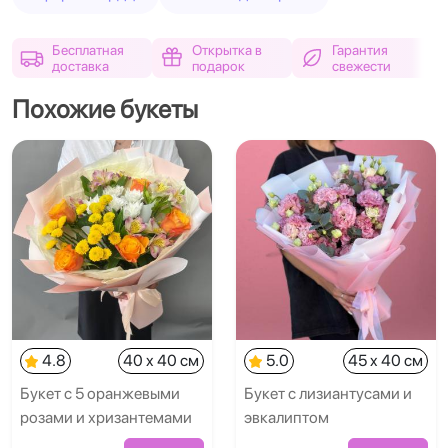
Бесплатная
Открытка в
Гарантия
доставка
подарок
свежести
Похожие букеты
4.8
40 x 40 см
5.0
45 x 40 см
Букет с 5 оранжевыми
Букет с лизиантусами и
розами и хризантемами
эвкалиптом