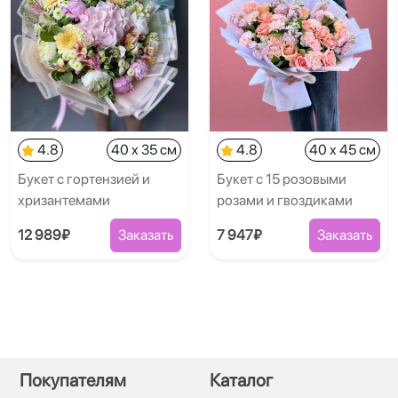
4.8
40 x 35 см
4.8
40 x 45 см
Букет с гортензией и
Букет с 15 розовыми
хризантемами
розами и гвоздиками
12 989₽
Заказать
7 947₽
Заказать
Покупателям
Каталог