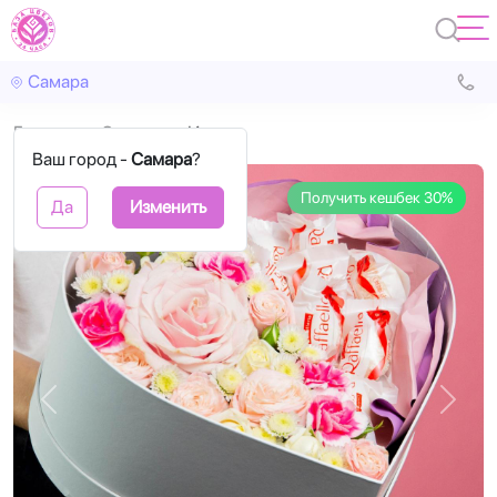
Самара
Главная
Сердца
Иони
Ваш город -
Самара
?
Получить кешбек 30%
Да
Изменить
Назад
Впере