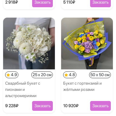
2 918₽
Заказать
5 110₽
Заказать
4.9
25 x 20 см
4.8
50 x 50 см
Свадебный букет с
Букет с гортензией и
пионами и
жёлтыми розами
альстромериями
9 228₽
Заказать
10 920₽
Заказать