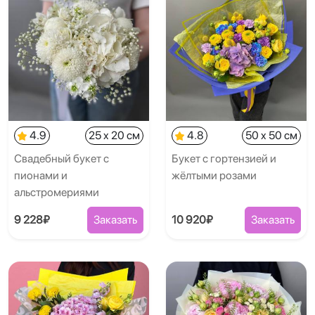
4.9
25 x 20 см
4.8
50 x 50 см
Свадебный букет с
Букет с гортензией и
пионами и
жёлтыми розами
альстромериями
9 228₽
Заказать
10 920₽
Заказать