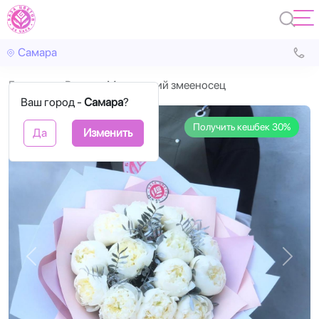
Самара
Главная
Розы
Магический змееносец
Ваш город -
Самара
?
Получить кешбек 30%
Да
Изменить
Назад
Впере