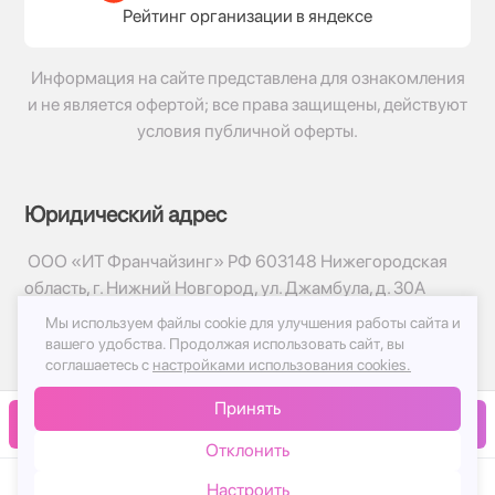
Рейтинг организации в яндексе
Информация на сайте представлена для ознакомления
и не является офертой; все права защищены, действуют
условия публичной оферты.
Юридический адрес
ООО «ИТ Франчайзинг» РФ 603148 Нижегородская
область, г. Нижний Новгород, ул. Джамбула, д. 30А
Мы используем файлы cookie для улучшения работы сайта и
© 2017-2026г, База Цветов 24.ру
вашего удобства.
Продолжая использовать сайт, вы
Политика конфиденциальности
соглашаетесь с
настройками использования cookies.
Публичная оферта
Принять
Принимаем к оплате
В корзину
Отклонить
Настроить