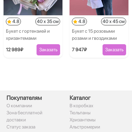
4.8
40 x 35 см
4.8
40 x 45 см
Букет с гортензией и
Букет с 15 розовыми
хризантемами
розами и гвоздиками
12 989₽
Заказать
7 947₽
Заказать
Покупателям
Каталог
О компании
В коробках
Зона бесплатной
Тюльпаны
доставки
Хризантемы
Статус заказа
Альстромерии