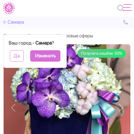
Самара
Главная
С цветами
Муаровые сферы
Ваш город -
Самара
?
Получить кешбек 30%
Да
Изменить
Назад
Впере