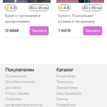
4.8
40 x 35 см
4.8
40 x 45 см
Букет с гортензией и
Букет с 15 розовыми
хризантемами
розами и гвоздиками
12 989₽
Заказать
7 947₽
Заказать
Покупателям
Каталог
О компании
В коробках
Зона бесплатной
Тюльпаны
доставки
Хризантемы
Статус заказа
Альстромерии
Политика
Пионы
конфиденциальности
Свадебные