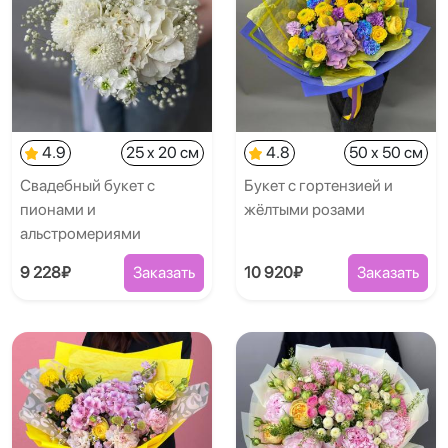
4.9
25 x 20 см
4.8
50 x 50 см
Свадебный букет с
Букет с гортензией и
пионами и
жёлтыми розами
альстромериями
9 228₽
Заказать
10 920₽
Заказать