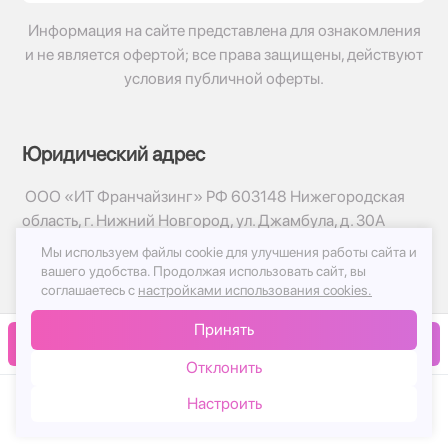
Информация на сайте представлена для ознакомления
и не является офертой; все права защищены, действуют
условия публичной оферты.
Юридический адрес
ООО «ИТ Франчайзинг» РФ 603148 Нижегородская
область, г. Нижний Новгород, ул. Джамбула, д. 30А
Мы используем файлы cookie для улучшения работы сайта и
© 2017-2026г, База Цветов 24.ру
вашего удобства.
Продолжая использовать сайт, вы
Политика конфиденциальности
соглашаетесь с
настройками использования cookies.
Публичная оферта
Принять
Принимаем к оплате
В корзину
Отклонить
Настроить
Каталог
Корзина
Чат
Войти