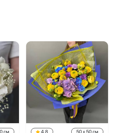
20 см
4.8
50 x 50 см