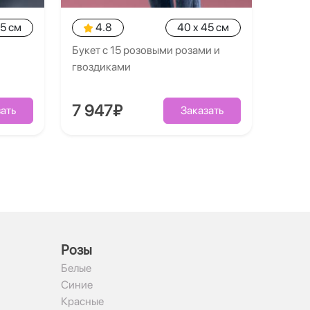
35 см
4.8
40 x 45 см
Букет с 15 розовыми розами и
гвоздиками
7 947₽
ать
Заказать
Рoзы
Белые
Синие
Красные