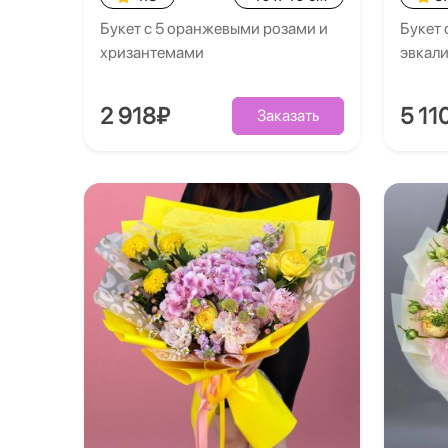
Букет с 5 оранжевыми розами и
Букет 
хризантемами
эвкал
2 918₽
5 11
Заказать