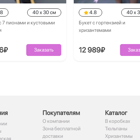
.8
40 x 30 см
4.8
40 x 
с 7 пионами и кустовыми
Букет с гортензией и
и
хризантемами
26₽
12 989₽
Заказать
Заказ
ния
Покупателям
Каталог
О компании
В коробках
нии
Зона бесплатной
Тюльпаны
ы
доставки
Хризантемы
ская