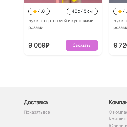
4.8
45 x 45 см
4
Букет с гортензией и кустовыми
Букет 
розами
розам
9 059₽
9 7
Заказать
Доставка
Компа
Показать все
О компа
Контакт
Юридиче