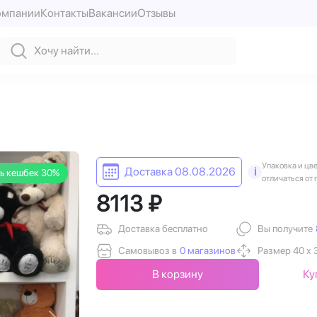
омпании
Контакты
Вакансии
Отзывы
Упаковка и цв
Доставка 08.08.2026
i
ь кешбек 30%
отличаться от 
8113 ₽
Доставка бесплатно
Вы получите
Самовывоз в
0 магазинов
Размер 40 х 
В корзину
Ку