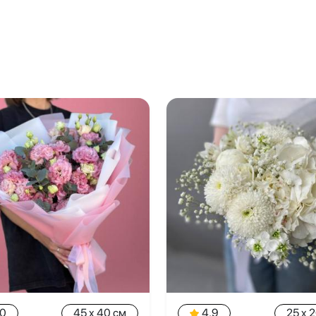
.0
45 x 40 см
4.9
25 x 