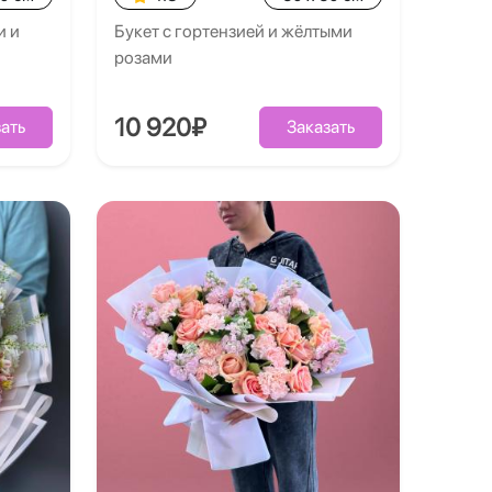
и и
Букет с гортензией и жёлтыми
розами
10 920₽
ать
Заказать