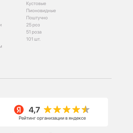
Кустовые
Пионовидные
Поштучно
и
25 роз
51 роза
101 шт.
м
Рейтинг организации в яндексе