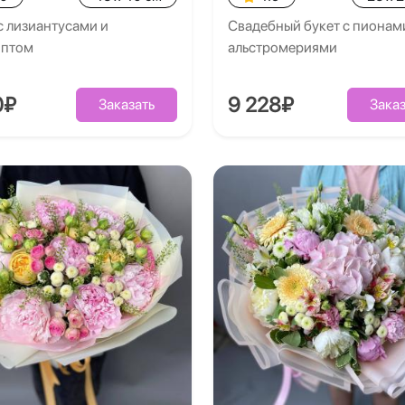
с лизиантусами и
Свадебный букет с пионам
иптом
альстромериями
0₽
9 228₽
Заказать
Заказ