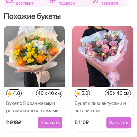
доставка
подарок
свежести
Похожие букеты
4.8
40 x 40 см
5.0
45 x 40 см
Букет с 5 оранжевыми
Букет с лизиантусами и
розами и хризантемами
эвкалиптом
2 918₽
Заказать
5 110₽
Заказать