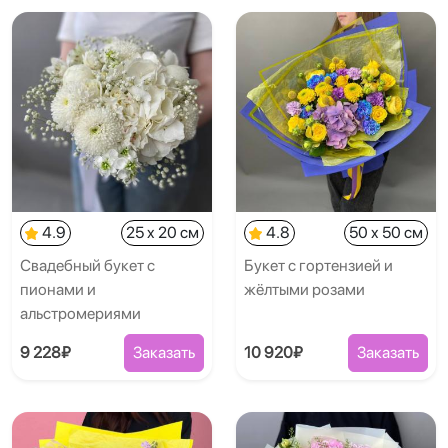
4.9
25 x 20 см
4.8
50 x 50 см
Свадебный букет с
Букет с гортензией и
пионами и
жёлтыми розами
альстромериями
9 228₽
Заказать
10 920₽
Заказать