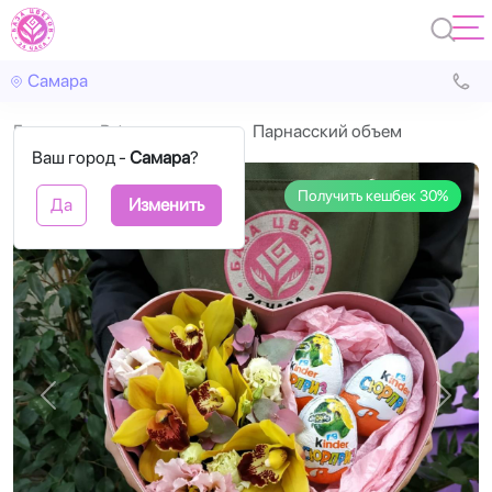
Самара
Главная
В форме сердца
Парнасский объем
Ваш город -
Самара
?
Получить кешбек 30%
Да
Изменить
Назад
Впере