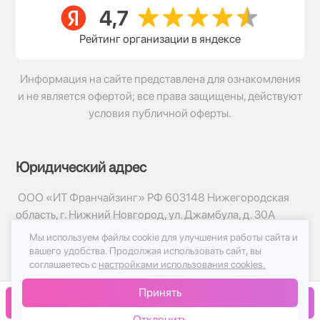
Рейтинг организации в яндексе
Информация на сайте представлена для ознакомления
и не является офертой; все права защищены, действуют
условия публичной оферты.
Юридический адрес
ООО «ИТ Франчайзинг» РФ 603148 Нижегородская
область, г. Нижний Новгород, ул. Джамбула, д. 30А
Мы используем файлы cookie для улучшения работы сайта и
© 2017-2026г, База Цветов 24.ру
вашего удобства.
Продолжая использовать сайт, вы
Политика конфиденциальности
соглашаетесь с
настройками использования cookies.
Публичная оферта
Принять
Принимаем к оплате
В корзину
Отклонить