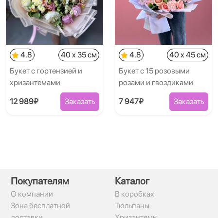
4.8
40 x 35 см
4.8
40 x 45 см
Букет с гортензией и
Букет с 15 розовыми
хризантемами
розами и гвоздиками
12 989₽
Заказать
7 947₽
Заказать
Покупателям
Каталог
О компании
В коробках
Зона бесплатной
Тюльпаны
доставки
Хризантемы