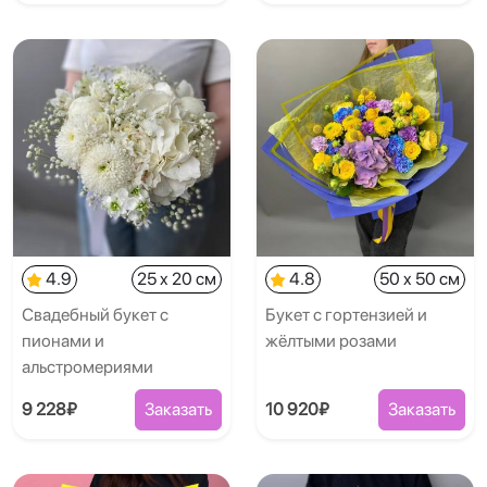
4.9
25 x 20 см
4.8
50 x 50 см
Свадебный букет с
Букет с гортензией и
пионами и
жёлтыми розами
альстромериями
9 228₽
Заказать
10 920₽
Заказать