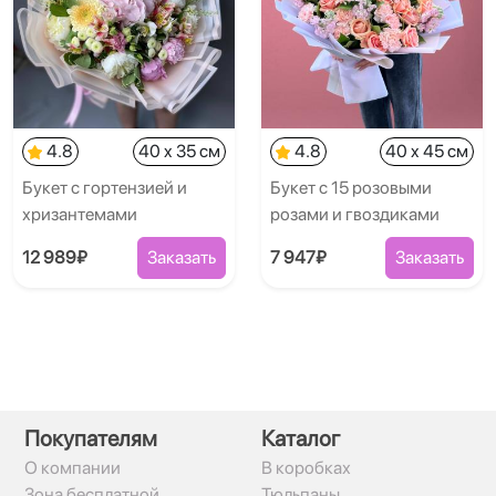
4.8
40 x 35 см
4.8
40 x 45 см
Букет с гортензией и
Букет с 15 розовыми
хризантемами
розами и гвоздиками
12 989₽
Заказать
7 947₽
Заказать
Покупателям
Каталог
О компании
В коробках
Зона бесплатной
Тюльпаны