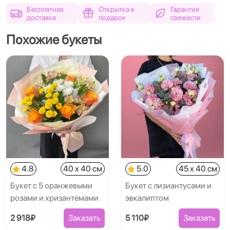
Бесплатная
Открытка в
Гарантия
доставка
подарок
свежести
Похожие букеты
4.8
40 x 40 см
5.0
45 x 40 см
Букет с 5 оранжевыми
Букет с лизиантусами и
розами и хризантемами
эвкалиптом
2 918₽
Заказать
5 110₽
Заказать