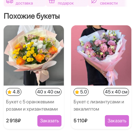
доставка
подарок
свежести
Похожие букеты
4.8
40 x 40 см
5.0
45 x 40 см
Букет с 5 оранжевыми
Букет с лизиантусами и
розами и хризантемами
эвкалиптом
2 918₽
Заказать
5 110₽
Заказать