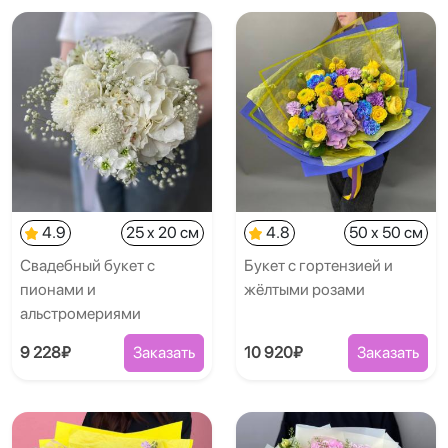
4.9
25 x 20 см
4.8
50 x 50 см
Свадебный букет с
Букет с гортензией и
пионами и
жёлтыми розами
альстромериями
9 228₽
Заказать
10 920₽
Заказать