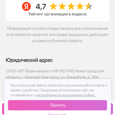
Рейтинг организации в яндексе
Информация на сайте представлена для ознакомления
и не является офертой; все права защищены, действуют
условия публичной оферты.
Юридический адрес
ООО «ИТ Франчайзинг» РФ 603148 Нижегородская
область, г. Нижний Новгород, ул. Джамбула, д. 30А
Мы используем файлы cookie для улучшения работы сайта и
© 2017-2026г, База Цветов 24.ру
вашего удобства.
Продолжая использовать сайт, вы
Политика конфиденциальности
соглашаетесь с
настройками использования cookies.
Публичная оферта
Принять
Принимаем к оплате
В корзину
Отклонить