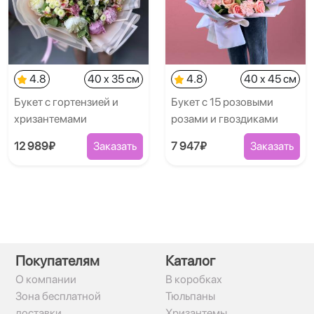
4.8
40 x 35 см
4.8
40 x 45 см
Букет с гортензией и
Букет с 15 розовыми
хризантемами
розами и гвоздиками
12 989₽
Заказать
7 947₽
Заказать
Покупателям
Каталог
О компании
В коробках
Зона бесплатной
Тюльпаны
доставки
Хризантемы