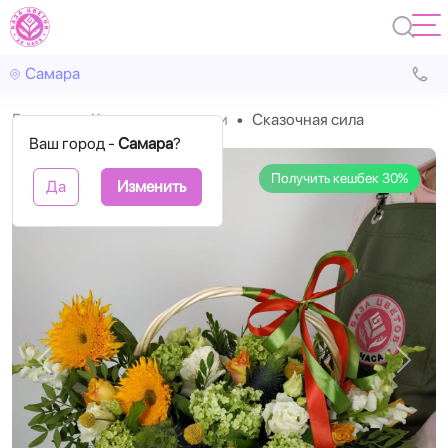
Самара
Главная
Корзины с цветами
Сказочная сила
Ваш город -
Самара
?
Получить кешбек 30%
Да
Изменить
Назад
Впере