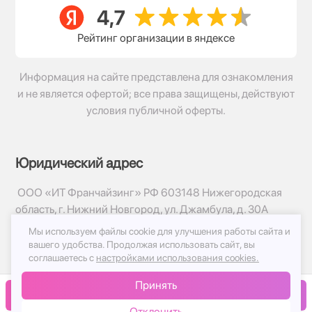
Рейтинг организации в яндексе
Информация на сайте представлена для ознакомления
и не является офертой; все права защищены, действуют
условия публичной оферты.
Юридический адрес
ООО «ИТ Франчайзинг» РФ 603148 Нижегородская
область, г. Нижний Новгород, ул. Джамбула, д. 30А
Мы используем файлы cookie для улучшения работы сайта и
© 2017-2026г, База Цветов 24.ру
вашего удобства.
Продолжая использовать сайт, вы
Политика конфиденциальности
соглашаетесь с
настройками использования cookies.
Публичная оферта
Принять
Принимаем к оплате
В корзину
Отклонить