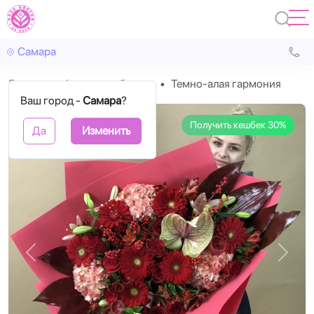
Самара
Главная
Авторские букеты
Темно-алая гармония
Ваш город -
Самара
?
Получить кешбек 30%
Да
Изменить
Назад
Впере