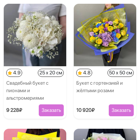
4.9
25 x 20 см
4.8
50 x 50 см
Свадебный букет с
Букет с гортензией и
пионами и
жёлтыми розами
альстромериями
9 228₽
Заказать
10 920₽
Заказать