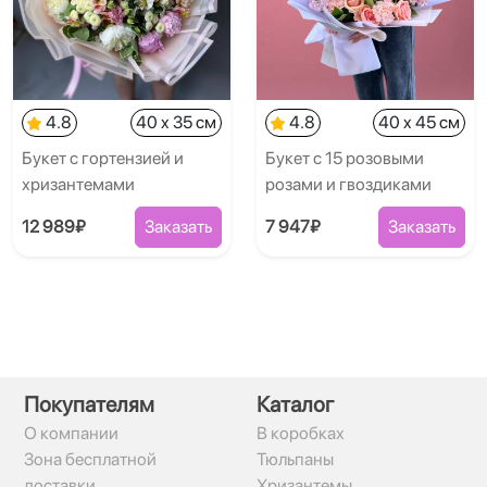
4.8
40 x 35 см
4.8
40 x 45 см
Букет с гортензией и
Букет с 15 розовыми
хризантемами
розами и гвоздиками
12 989₽
Заказать
7 947₽
Заказать
Покупателям
Каталог
О компании
В коробках
Зона бесплатной
Тюльпаны
доставки
Хризантемы