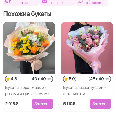
доставка
подарок
свежести
Похожие букеты
4.8
40 x 40 см
5.0
45 x 40 см
Букет с 5 оранжевыми
Букет с лизиантусами и
розами и хризантемами
эвкалиптом
2 918₽
Заказать
5 110₽
Заказать