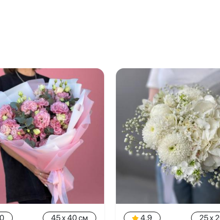
.0
45 x 40 см
4.9
25 x 