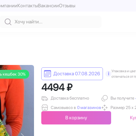
омпании
Контакты
Вакансии
Отзывы
Упаковка и цве
Доставка 07.08.2026
i
ь кешбек 30%
отличаться от 
4494 ₽
Доставка бесплатно
Вы получите
Самовывоз в
0 магазинов
Размер 25 х 
В корзину
Ку