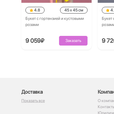
4.8
45 x 45 см
4
Букет с гортензией и кустовыми
Букет 
розами
розам
9 059₽
9 7
Заказать
Доставка
Компа
Показать все
О компа
Контакт
Юридиче