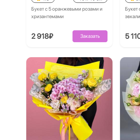
Букет с 5 оранжевыми розами и
Букет 
хризантемами
эвкал
2 918₽
5 11
Заказать