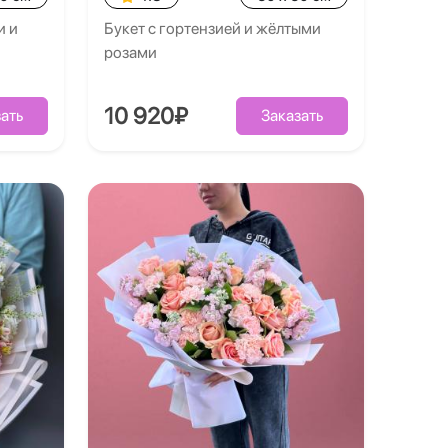
и и
Букет с гортензией и жёлтыми
розами
10 920₽
ать
Заказать