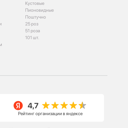
Кустовые
Пионовидные
Поштучно
и
25 роз
51 роза
101 шт.
м
Рейтинг организации в яндексе