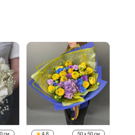
20 см
4.8
50 x 50 см