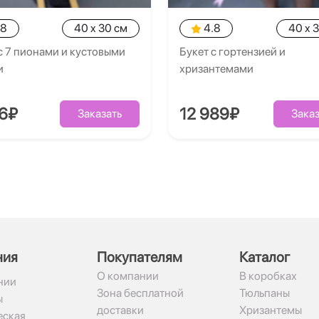
.8
40 x 30 см
4.8
40 x 
с 7 пионами и кустовыми
Букет с гортензией и
и
хризантемами
26₽
12 989₽
Заказать
Заказ
ния
Покупателям
Каталог
О компании
В коробках
нии
Зона бесплатной
Тюльпаны
ы
доставки
Хризантемы
ская