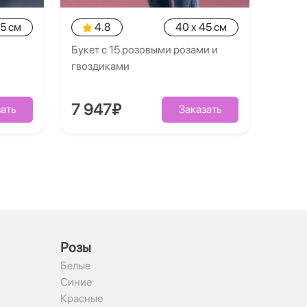
35 см
4.8
40 x 45 см
Букет с 15 розовыми розами и
гвоздиками
7 947₽
ать
Заказать
Рoзы
Белые
Синие
Красные