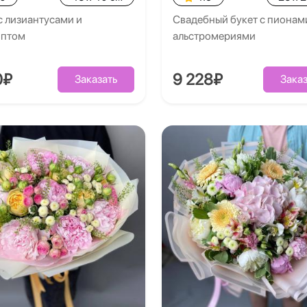
с лизиантусами и
Свадебный букет с пионам
иптом
альстромериями
0₽
9 228₽
Заказать
Заказ