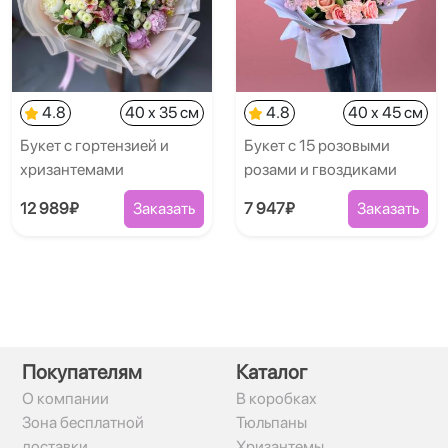
4.8
40 x 35 см
4.8
40 x 45 см
Букет с гортензией и
Букет с 15 розовыми
хризантемами
розами и гвоздиками
12 989₽
Заказать
7 947₽
Заказать
Покупателям
Каталог
О компании
В коробках
Зона бесплатной
Тюльпаны
доставки
Хризантемы