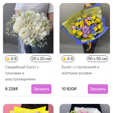
4.9
25 x 20 см
4.8
50 x 50 см
Свадебный букет с
Букет с гортензией и
пионами и
жёлтыми розами
альстромериями
9 228₽
Заказать
10 920₽
Заказать