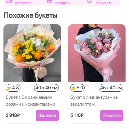
доставка
подарок
свежести
Похожие букеты
4.8
40 x 40 см
5.0
45 x 40 см
Букет с 5 оранжевыми
Букет с лизиантусами и
розами и хризантемами
эвкалиптом
2 918₽
Заказать
5 110₽
Заказать