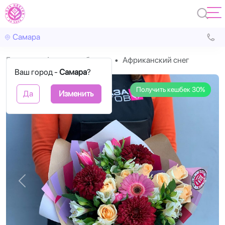
Самара
Главная
Авторские букеты
Африканский снег
Ваш город -
Самара
?
Получить кешбек 30%
Да
Изменить
Назад
Впере