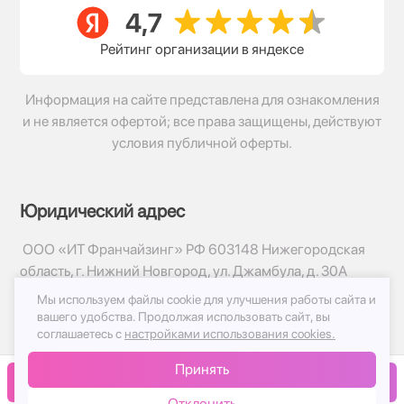
Рейтинг организации в яндексе
Информация на сайте представлена для ознакомления
и не является офертой; все права защищены, действуют
условия публичной оферты.
Юридический адрес
ООО «ИТ Франчайзинг» РФ 603148 Нижегородская
область, г. Нижний Новгород, ул. Джамбула, д. 30А
Мы используем файлы cookie для улучшения работы сайта и
© 2017-2026г, База Цветов 24.ру
вашего удобства.
Продолжая использовать сайт, вы
Политика конфиденциальности
соглашаетесь с
настройками использования cookies.
Публичная оферта
Принять
Принимаем к оплате
В корзину
Отклонить