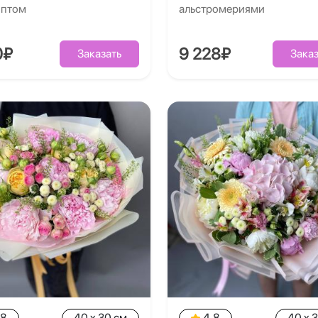
иптом
альстромериями
0₽
9 228₽
Заказать
Заказ
.8
40 x 30 см
4.8
40 x 