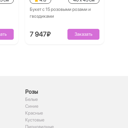
Букет с 15 розовыми розами и
гвоздиками
7 947₽
ать
Заказать
Рoзы
Белые
Синие
Красные
Кустовые
Пионовидные