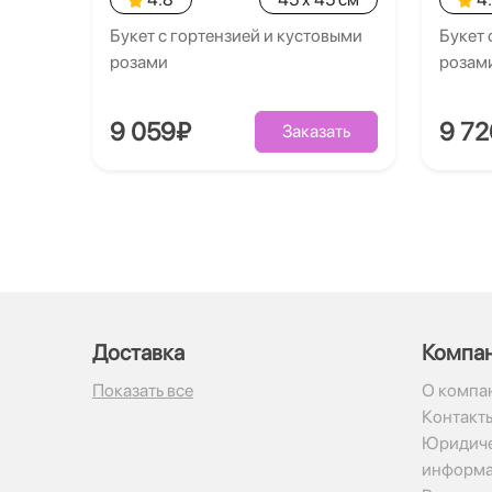
Букет с гортензией и кустовыми
Букет 
розами
розам
9 059₽
9 7
Заказать
Доставка
Компа
Показать все
О компа
Контакт
Юридиче
информ