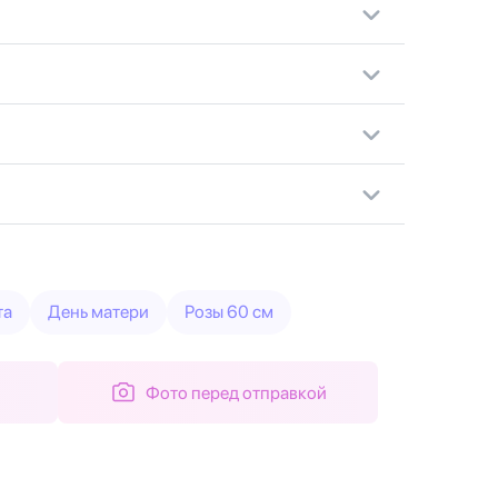
та
День матери
Розы 60 см
Фото перед отправкой