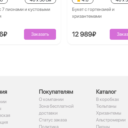
с 7 пионами и кустовыми
Букет с гортензией и
и
хризантемами
26₽
12 989₽
Заказать
Заказ
ния
Покупателям
Каталог
О компании
В коробках
нии
Зона бесплатной
Тюльпаны
ы
доставки
Хризантемы
ская
Статус заказа
Альстромерии
ация
Политика
Пионы