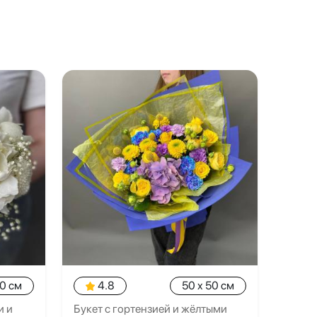
20 см
4.8
50 x 50 см
и и
Букет с гортензией и жёлтыми