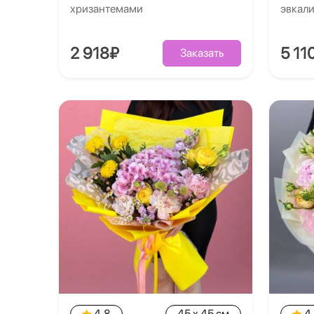
хризантемами
эвкал
2 918₽
5 11
Заказать
4.8
45 x 45 см
4