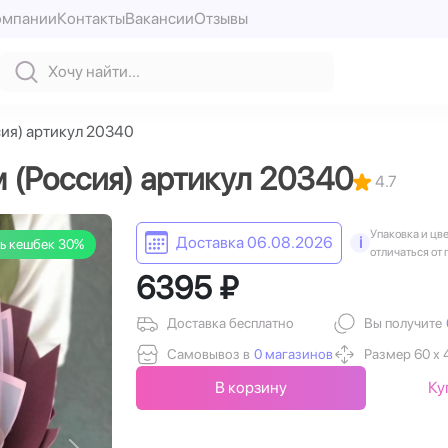
омпании
Контакты
Вакансии
Отзывы
сия) артикул 20340
 (Россия) артикул 20340
4.7
Упаковка и цв
Доставка 06.08.2026
i
ь кешбек 30%
отличаться от 
6395 ₽
Доставка бесплатно
Вы получите
Самовывоз в
0 магазинов
Размер 60 х 
В корзину
Ку