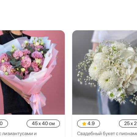
.0
45 x 40 см
4.9
25 x 
с лизиантусами и
Свадебный букет с пионам