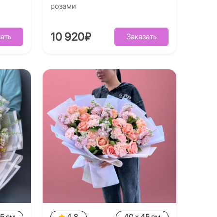
розами
10 920₽
ать
Заказать
35 см
4.8
40 x 45 см