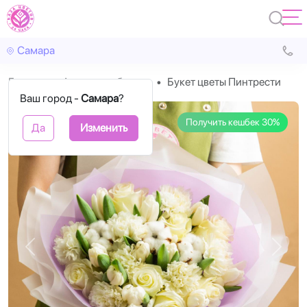
Самара
Главная
Авторские букеты
Букет цветы Пинтрести
Ваш город -
Самара
?
Получить кешбек 30%
Да
Изменить
Назад
Впере