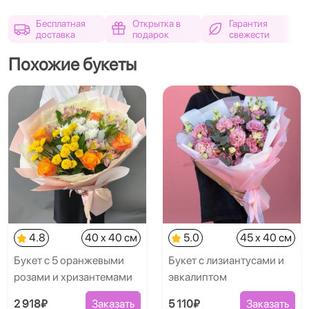
Бесплатная
Открытка в
Гарантия
доставка
подарок
свежести
Похожие букеты
4.8
40 x 40 см
5.0
45 x 40 см
Букет с 5 оранжевыми
Букет с лизиантусами и
розами и хризантемами
эвкалиптом
2 918₽
Заказать
5 110₽
Заказать