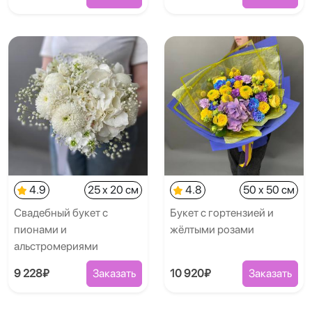
4.9
25 x 20 см
4.8
50 x 50 см
Свадебный букет с
Букет с гортензией и
пионами и
жёлтыми розами
альстромериями
9 228₽
Заказать
10 920₽
Заказать