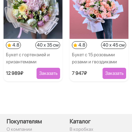
4.8
40 x 35 см
4.8
40 x 45 см
Букет с гортензией и
Букет с 15 розовыми
хризантемами
розами и гвоздиками
12 989₽
Заказать
7 947₽
Заказать
Покупателям
Каталог
О компании
В коробках