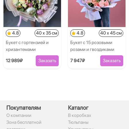
4.8
40 x 35 см
4.8
40 x 45 см
Букет с гортензией и
Букет с 15 розовыми
хризантемами
розами и гвоздиками
12 989₽
Заказать
7 947₽
Заказать
Покупателям
Каталог
О компании
В коробках
Зона бесплатной
Тюльпаны