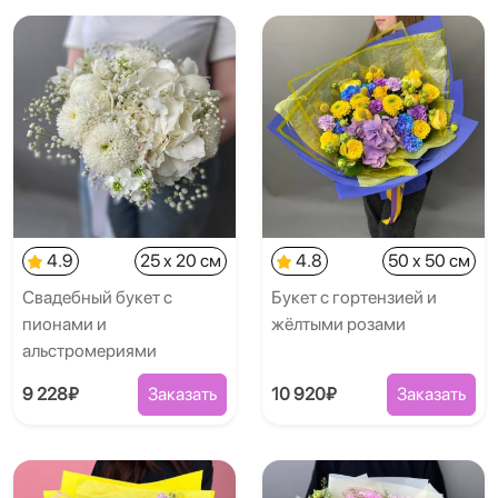
4.9
25 x 20 см
4.8
50 x 50 см
Свадебный букет с
Букет с гортензией и
пионами и
жёлтыми розами
альстромериями
9 228₽
Заказать
10 920₽
Заказать