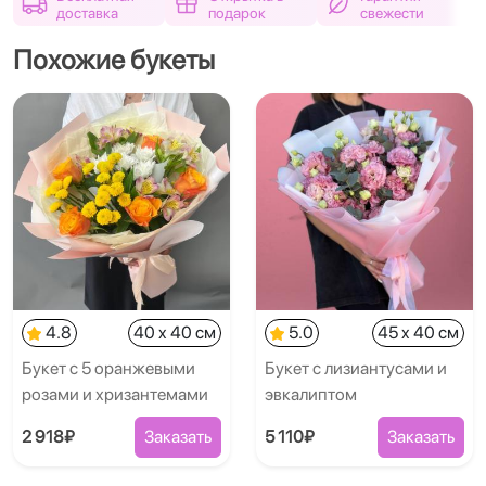
доставка
подарок
свежести
Похожие букеты
4.8
40 x 40 см
5.0
45 x 40 см
Букет с 5 оранжевыми
Букет с лизиантусами и
розами и хризантемами
эвкалиптом
2 918₽
Заказать
5 110₽
Заказать