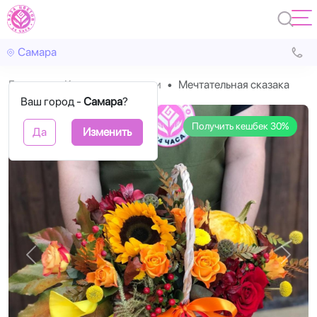
Самара
Главная
Корзины с цветами
Мечтательная сказака
Ваш город -
Самара
?
Получить кешбек 30%
Да
Изменить
Назад
Впере