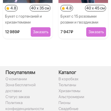
4.8
40 x 35 см
4.8
40 x 45 см
Букет с гортензией и
Букет с 15 розовыми
хризантемами
розами и гвоздиками
12 989₽
Заказать
7 947₽
Заказать
Покупателям
Каталог
О компании
В коробках
Зона бесплатной
Тюльпаны
доставки
Хризантемы
Статус заказа
Альстромерии
Политика
Пионы
конфиденциальности
Свадебные