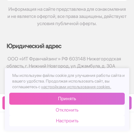
Информация на сайте представлена для ознакомления
и не является офертой; все права защищены, действуют
условия публичной оферты.
Юридический адрес
ООО «ИТ Франчайзинг» РФ 603148 Нижегородская
область, г. Нижний Новгород, ул. Джамбула, д. 30А
Мы используем файлы cookie для улучшения работы сайта и
© 2017-2026г, База Цветов 24.ру
вашего удобства.
Продолжая использовать сайт, вы
Политика конфиденциальности
соглашаетесь с
настройками использования cookies.
Публичная оферта
Принять
Принимаем к оплате
В корзину
Отклонить
Настроить
Каталог
Корзина
Чат
Войти