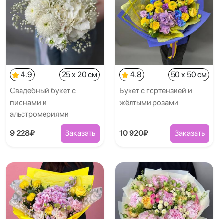
4.9
25 x 20 см
4.8
50 x 50 см
Свадебный букет с
Букет с гортензией и
пионами и
жёлтыми розами
альстромериями
9 228₽
Заказать
10 920₽
Заказать