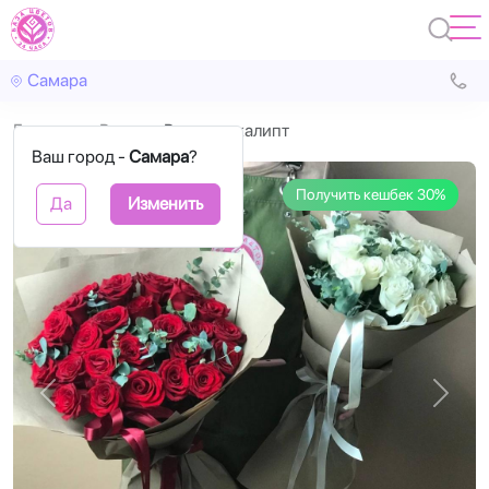
Самара
Главная
Розы
Розы и эвкалипт
Ваш город -
Самара
?
Получить кешбек 30%
Да
Изменить
Назад
Впере