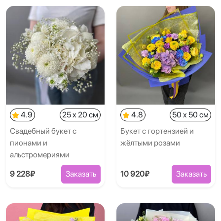
4.9
25 x 20 см
4.8
50 x 50 см
Свадебный букет с
Букет с гортензией и
пионами и
жёлтыми розами
альстромериями
9 228₽
Заказать
10 920₽
Заказать