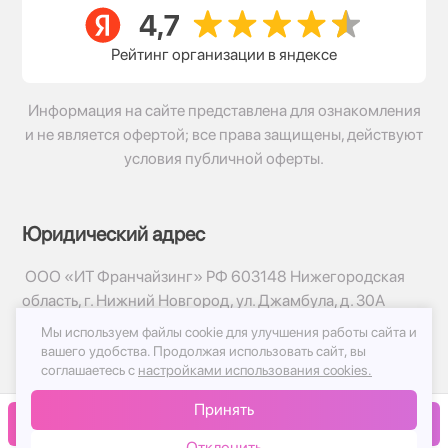
Рейтинг организации в яндексе
Информация на сайте представлена для ознакомления
и не является офертой; все права защищены, действуют
условия публичной оферты.
Юридический адрес
ООО «ИТ Франчайзинг» РФ 603148 Нижегородская
область, г. Нижний Новгород, ул. Джамбула, д. 30А
Мы используем файлы cookie для улучшения работы сайта и
© 2017-2026г, База Цветов 24.ру
вашего удобства.
Продолжая использовать сайт, вы
Политика конфиденциальности
соглашаетесь с
настройками использования cookies.
Публичная оферта
Принять
Принимаем к оплате
В корзину
Отклонить