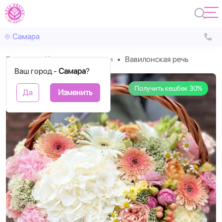
Самара
Главная
Корзины с цветами
Вавилонская речь
Ваш город -
Самара
?
Получить кешбек 30%
Да
Изменить
Назад
Впере