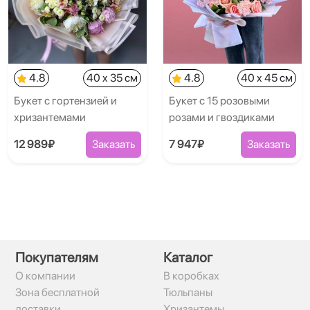
4.8
40 x 35 см
4.8
40 x 45 см
Букет с гортензией и
Букет с 15 розовыми
хризантемами
розами и гвоздиками
12 989₽
Заказать
7 947₽
Заказать
Покупателям
Каталог
О компании
В коробках
Зона бесплатной
Тюльпаны
доставки
Хризантемы