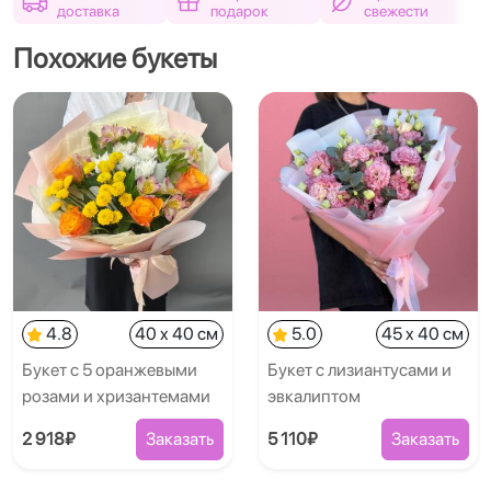
доставка
подарок
свежести
Похожие букеты
4.8
40 x 40 см
5.0
45 x 40 см
Букет с 5 оранжевыми
Букет с лизиантусами и
розами и хризантемами
эвкалиптом
2 918₽
Заказать
5 110₽
Заказать