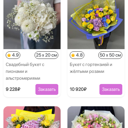
4.9
25 x 20 см
4.8
50 x 50 см
Свадебный букет с
Букет с гортензией и
пионами и
жёлтыми розами
альстромериями
9 228₽
Заказать
10 920₽
Заказать