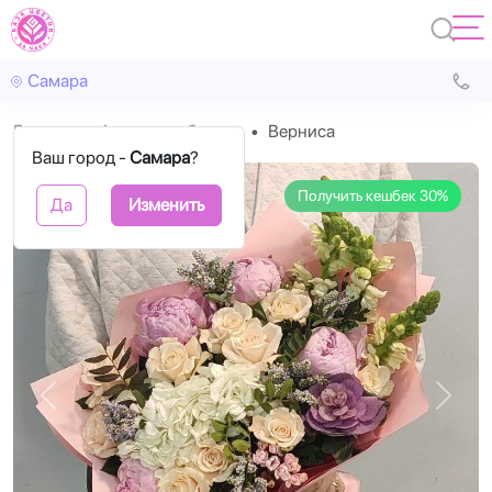
Самара
Главная
Авторские букеты
Верниса
Ваш город -
Самара
?
Получить кешбек 30%
Да
Изменить
Назад
Впере