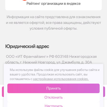
Рейтинг организации в яндексе
Информация на сайте представлена для ознакомления
и не является офертой; все права защищены, действуют
условия публичной оферты.
Юридический адрес
ООО «ИТ Франчайзинг» РФ 603148 Нижегородская
область, г. Нижний Новгород, ул. Джамбула, д. 30А
Мы используем файлы cookie для улучшения работы сайта и
© 2017-2026г, База Цветов 24.ру
вашего удобства.
Продолжая использовать сайт, вы
Политика конфиденциальности
соглашаетесь с
настройками использования cookies.
Публичная оферта
Принять
Принимаем к оплате
В корзину
Отклонить
Настроить