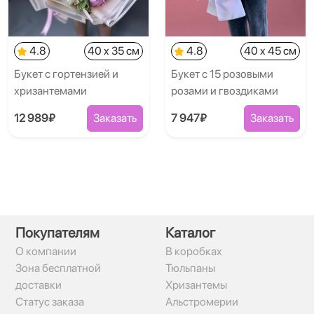
4.8
40 x 35 см
4.8
40 x 45 см
Букет с гортензией и
Букет с 15 розовыми
хризантемами
розами и гвоздиками
12 989₽
Заказать
7 947₽
Заказать
Покупателям
Каталог
О компании
В коробках
Зона бесплатной
Тюльпаны
доставки
Хризантемы
Статус заказа
Альстромерии