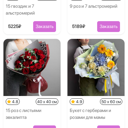
15 гвоздик и 7
9 роз и 7 альстромерий
альстромерий
5225₽
Заказать
5189₽
Заказать
4.8
40 x 40 см
4.9
50 x 60 см
15 роз с листьями
Букет с герберами и
эвкалипта
розами для мамы