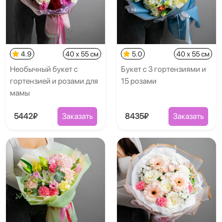
4.9
40 x 55 см
5.0
40 x 55 см
Необычный букет с
Букет с 3 гортензиями и
гортензией и розами для
15 розами
мамы
5442₽
Заказать
8435₽
Заказать