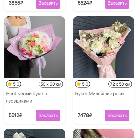
3855₽
Заказать
5524₽
Заказать
5.0
50 x 60 см
5.0
72 x 50 см
Необычный букет с
Букет Милейшие росы
гвоздиками
5512₽
Заказать
7478₽
Заказать