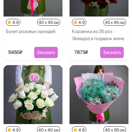
4.9
40 x 45 см
4.9
45 x 45 см
Букет розовых орхидей
Корзинка из 35 роз
Эквадор в подарок жене
5450₽
Заказать
7873₽
Заказать
4.9
40 x 40 см
4.8
40 x 55 см