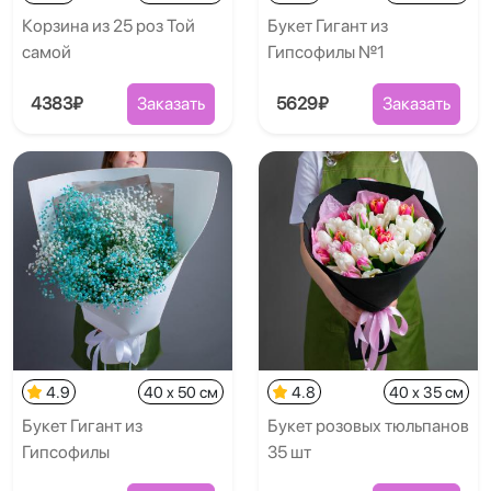
Корзина из 25 роз Той
Букет Гигант из
самой
Гипсофилы №1
4383₽
Заказать
5629₽
Заказать
4.9
40 x 50 см
4.8
40 x 35 см
Букет Гигант из
Букет розовых тюльпанов
Гипсофилы
35 шт