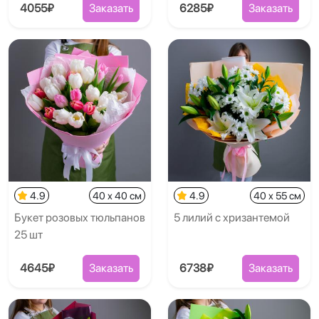
4055₽
Заказать
6285₽
Заказать
4.9
40 x 40 см
4.9
40 x 55 см
Букет розовых тюльпанов
5 лилий с хризантемой
25 шт
4645₽
Заказать
6738₽
Заказать