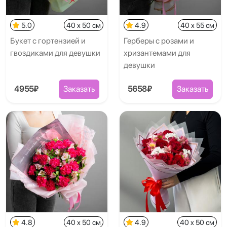
5.0
40 x 50 см
4.9
40 x 55 см
Букет с гортензией и
Герберы с розами и
гвоздиками для девушки
хризантемами для
девушки
4955₽
Заказать
5658₽
Заказать
4.8
40 x 50 см
4.9
40 x 50 см