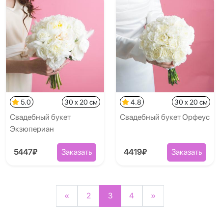
5.0
30 x 20 см
4.8
30 x 20 см
Свадебный букет
Свадебный букет Орфеус
Экзюпериан
5447₽
Заказать
4419₽
Заказать
«
2
3
4
»