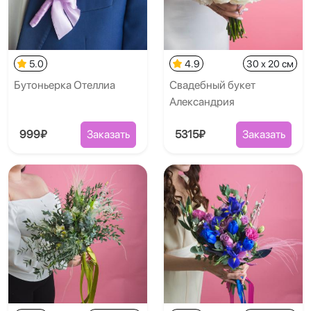
5.0
4.9
30 x 20 см
Бутоньерка Отеллиа
Свадебный букет
Александрия
999₽
Заказать
5315₽
Заказать