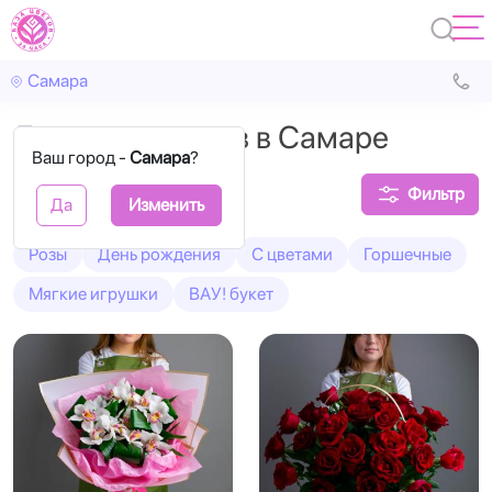
Самара
Доставка цветов в Самаре
Ваш город -
Самара
?
Фильтр
Да
Изменить
Розы
День рождения
С цветами
Горшечные
Мягкие игрушки
ВАУ! букет