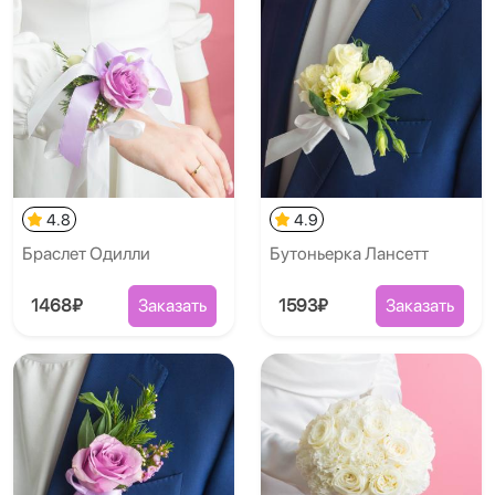
4.8
4.9
​Брасле​т Одилли
Бутоньерка Лансетт
1468₽
Заказать
1593₽
Заказать